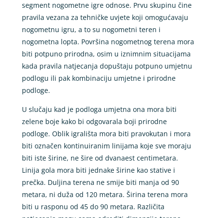
segment nogometne igre odnose. Prvu skupinu čine
pravila vezana za tehničke uvjete koji omogućavaju
nogometnu igru, a to su nogometni teren i
nogometna lopta. Površina nogometnog terena mora
biti potpuno prirodna, osim u iznimnim situacijama
kada pravila natjecanja dopuštaju potpuno umjetnu
podlogu ili pak kombinaciju umjetne i prirodne
podloge.
U slučaju kad je podloga umjetna ona mora biti
zelene boje kako bi odgovarala boji prirodne
podloge. Oblik igrališta mora biti pravokutan i mora
biti označen kontinuiranim linijama koje sve moraju
biti iste širine, ne šire od dvanaest centimetara.
Linija gola mora biti jednake širine kao stative i
prečka. Duljina terena ne smije biti manja od 90
metara, ni duža od 120 metara. Širina terena mora
biti u rasponu od 45 do 90 metara. Različita