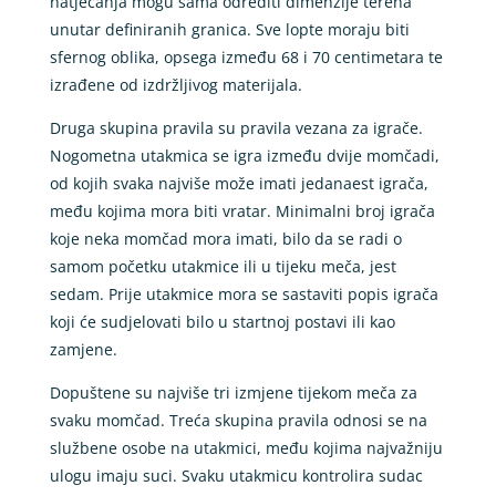
natjecanja mogu sama odrediti dimenzije terena
unutar definiranih granica. Sve lopte moraju biti
sfernog oblika, opsega između 68 i 70 centimetara te
izrađene od izdržljivog materijala.
Druga skupina pravila su pravila vezana za igrače.
Nogometna utakmica se igra između dvije momčadi,
od kojih svaka najviše može imati jedanaest igrača,
među kojima mora biti vratar. Minimalni broj igrača
koje neka momčad mora imati, bilo da se radi o
samom početku utakmice ili u tijeku meča, jest
sedam. Prije utakmice mora se sastaviti popis igrača
koji će sudjelovati bilo u startnoj postavi ili kao
zamjene.
Dopuštene su najviše tri izmjene tijekom meča za
svaku momčad. Treća skupina pravila odnosi se na
službene osobe na utakmici, među kojima najvažniju
ulogu imaju suci. Svaku utakmicu kontrolira sudac