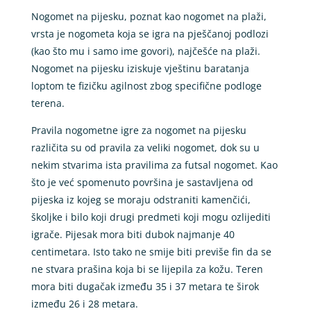
Nogomet na pijesku, poznat kao nogomet na plaži,
vrsta je nogometa koja se igra na pješčanoj podlozi
(kao što mu i samo ime govori), najčešće na plaži.
Nogomet na pijesku iziskuje vještinu baratanja
loptom te fizičku agilnost zbog specifične podloge
terena.
Pravila nogometne igre za nogomet na pijesku
različita su od pravila za veliki nogomet, dok su u
nekim stvarima ista pravilima za futsal nogomet. Kao
što je već spomenuto površina je sastavljena od
pijeska iz kojeg se moraju odstraniti kamenčići,
školjke i bilo koji drugi predmeti koji mogu ozlijediti
igrače. Pijesak mora biti dubok najmanje 40
centimetara. Isto tako ne smije biti previše fin da se
ne stvara prašina koja bi se lijepila za kožu. Teren
mora biti dugačak između 35 i 37 metara te širok
između 26 i 28 metara.