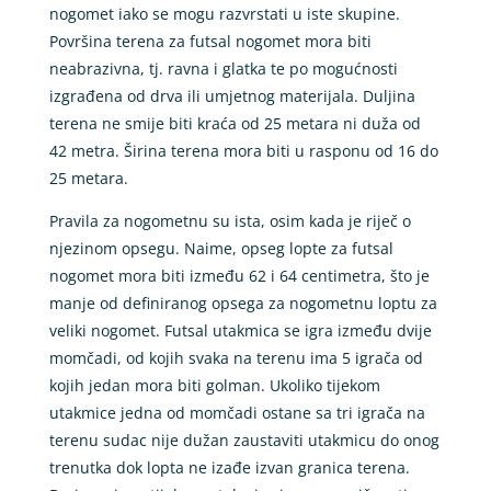
nogomet iako se mogu razvrstati u iste skupine.
Površina terena za futsal nogomet mora biti
neabrazivna, tj. ravna i glatka te po mogućnosti
izgrađena od drva ili umjetnog materijala. Duljina
terena ne smije biti kraća od 25 metara ni duža od
42 metra. Širina terena mora biti u rasponu od 16 do
25 metara.
Pravila za nogometnu su ista, osim kada je riječ o
njezinom opsegu. Naime, opseg lopte za futsal
nogomet mora biti između 62 i 64 centimetra, što je
manje od definiranog opsega za nogometnu loptu za
veliki nogomet. Futsal utakmica se igra između dvije
momčadi, od kojih svaka na terenu ima 5 igrača od
kojih jedan mora biti golman. Ukoliko tijekom
utakmice jedna od momčadi ostane sa tri igrača na
terenu sudac nije dužan zaustaviti utakmicu do onog
trenutka dok lopta ne izađe izvan granica terena.