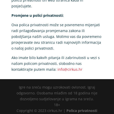
policu privatnosti tih web stranica kada ih
posjećujete.
Promjene u polici privatnosti:
Ova polica privatnosti može se povremeno mijenjati
radi prilagođavanja promjenama zakona ili
poboljšanja naših usluga. Molimo vas da povremeno
provjeravate ovu stranicu radi najnovijih informacija
o našoj polici privatnosti.
Ako imate bilo kakvih pitanja ili zabrinutosti u vezi s
našom policom privatnosti, slobodno nas
kontaktirajte putem maila:
info@cirkus.hr
Igre na sreću mogu uzrokovati ovisnost. Igraj
odgovorno. Osobama mlađim od 18 godina nije
dozvoljeno sudjelovanje u igrama na sreću.
18+
Copyright © 2023 cirkus.hr |
Polica privatnosti