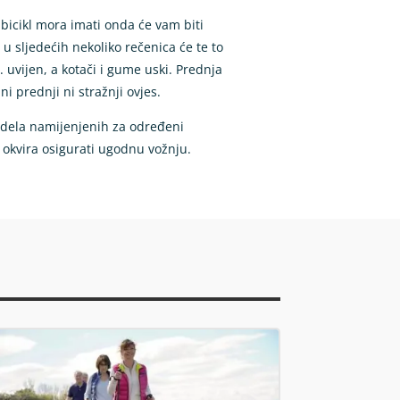
 bicikl mora imati onda će vam biti
 u sljedećih nekoliko rečenica će te to
. uvijen, a kotači i gume uski. Prednja
i prednji ni stražnji ovjes.
 modela namijenjenih za određeni
a okvira osigurati ugodnu vožnju.