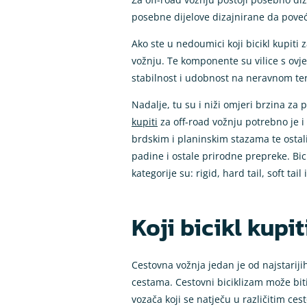
posebne dijelove dizajnirane da poveć
Ako ste u nedoumici koji bicikl kupiti
vožnju. Te komponente su vilice s ovjes
stabilnost i udobnost na neravnom te
Nadalje, tu su i niži omjeri brzina za
kupiti
za off-road vožnju potrebno je i 
brdskim i planinskim stazama te osta
padine i ostale prirodne prepreke. Bici
kategorije su: rigid, hard tail, soft tail
Koji bicikl kupi
Cestovna vožnja jedan je od najstarij
cestama. Cestovni biciklizam može biti 
vozača koji se natječu u različitim ce