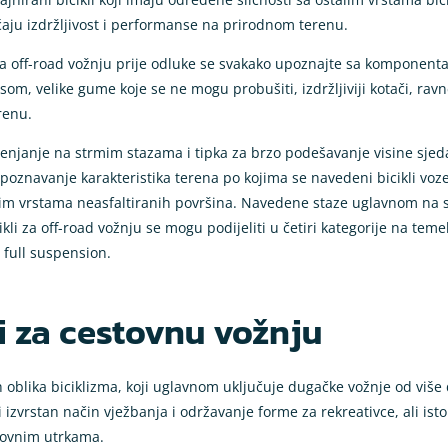
aju izdržljivost i performanse na prirodnom terenu.
 za off-road vožnju prije odluke se svakako upoznajte sa komponenta
om, velike gume koje se ne mogu probušiti, izdržljiviji kotači, ravn
renu.
 penjanje na strmim stazama i tipka za brzo podešavanje visine sjed
poznavanje karakteristika terena po kojima se navedeni bicikli voze
lim vrstama neasfaltiranih površina. Navedene staze uglavnom na s
kli za off-road vožnju se mogu podijeliti u četiri kategorije na tem
 i full suspension.
ti za cestovnu vožnju
ih oblika biciklizma, koji uglavnom uključuje dugačke vožnje od viš
izvrstan način vježbanja i održavanje forme za rekreativce, ali isto
stovnim utrkama.