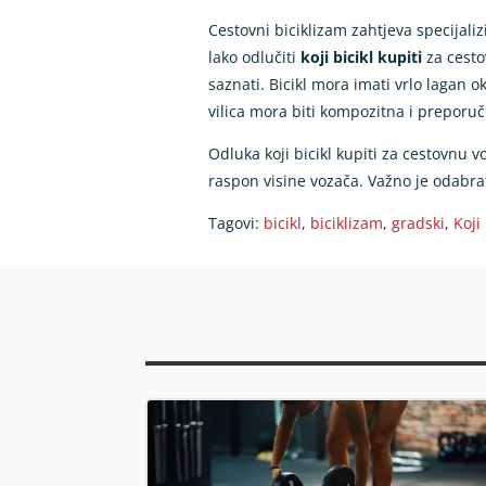
Cestovni biciklizam zahtjeva specijaliz
lako odlučiti
koji bicikl kupiti
za cestov
saznati. Bicikl mora imati vrlo lagan o
vilica mora biti kompozitna i preporuč
Odluka koji bicikl kupiti za cestovnu v
raspon visine vozača. Važno je odabrat
Tagovi:
bicikl
,
biciklizam
,
gradski
,
Koji 