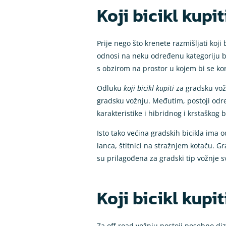
Koji bicikl kupi
Prije nego što krenete razmišljati koji
odnosi na neku određenu kategoriju bici
s obzirom na prostor u kojem bi se kori
Odluku
koji bicikl kupiti
za gradsku vožn
gradsku vožnju. Međutim, postoji određe
karakteristike i hibridnog i krstaškog 
Isto tako većina gradskih bicikla ima 
lanca, štitnici na stražnjem kotaču. G
su prilagođena za gradski tip vožnje s
Koji bicikl kupi
Za off-road vožnju postoji posebno diza