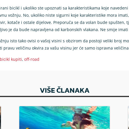
irani bicikl i ukoliko ste upoznati sa karakteristikama koje navedeni
nu vožnju. No, ukoliko niste sigurni koje karakteristike mora imati,
kvir, kotače i ostale dijelove. Preporuča se da volan bude spušten, tj
ljivo je da bude napravljena od karbonskih vlakana. Ne smije imati n
ožnju isto tako ovisi o vašoj visini s obzirom da postoji veliki broj
i pravu veličinu okvira za vašu visinu jer će samo ispravna veličin
bicikl kupiti
,
off-road
VIŠE ČLANAKA