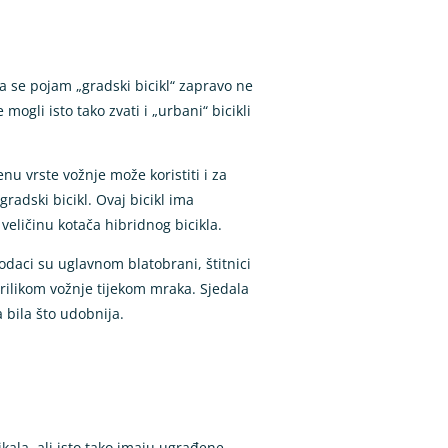
da se pojam „gradski bicikl“ zapravo ne
ogli isto tako zvati i „urbani“ bicikli
nu vrste vožnje može koristiti i za
radski bicikl. Ovaj bicikl ima
 veličinu kotača hibridnog bicikla.
odaci su uglavnom blatobrani, štitnici
prilikom vožnje tijekom mraka. Sjedala
 bila što udobnija.
ikala, ali isto tako imaju ugrađene