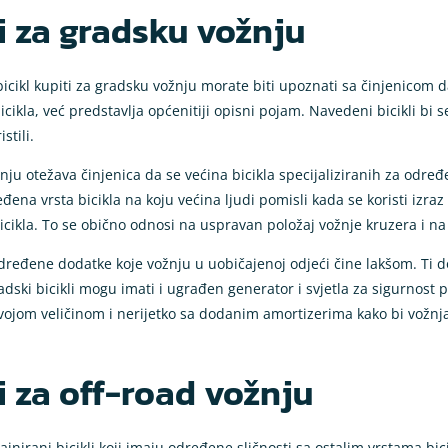
ti za gradsku vožnju
 bicikl kupiti za gradsku vožnju morate biti upoznati sa činjenicom 
kla, već predstavlja općenitiji opisni pojam. Navedeni bicikli bi se m
stili.
ju otežava činjenica da se većina bicikla specijaliziranih za određe
na vrsta bicikla na koju većina ljudi pomisli kada se koristi izraz g
bicikla. To se obično odnosi na uspravan položaj vožnje kruzera i na
određene dodatke koje vožnju u uobičajenoj odjeći čine lakšom. Ti d
radski bicikli mogu imati i ugrađen generator i svjetla za sigurnost 
vojom veličinom i nerijetko sa dodanim amortizerima kako bi vožnja
ti za off-road vožnju
jnirani bicikli koji imaju određene sličnosti sa ostalim vrstama bic