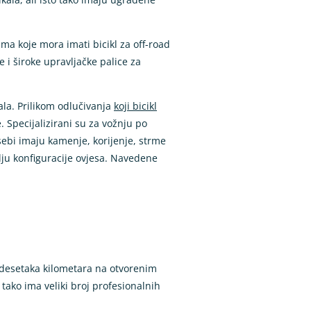
ma koje mora imati bicikl za off-road
e i široke upravljačke palice za
ala. Prilikom odlučivanja
koji bicikl
. Specijalizirani su za vožnju po
ebi imaju kamenje, korijenje, strme
elju konfiguracije ovjesa. Navedene
e desetaka kilometara na otvorenim
 tako ima veliki broj profesionalnih