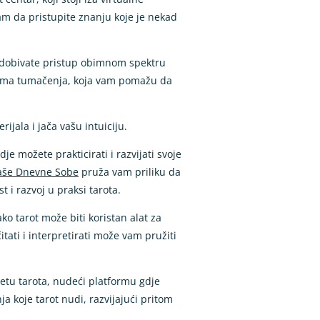
am da pristupite znanju koje je nekad
 dobivate pristup obimnom spektru
jerima tumačenja, koja vam pomažu da
jala i jača vašu intuiciju.
je možete prakticirati i razvijati svoje
Vaše Dnevne Sobe
pruža vam priliku da
 i razvoj u praksi tarota.
o tarot može biti koristan alat za
ati i interpretirati može vam pružiti
etu tarota, nudeći platformu gdje
ja koje tarot nudi, razvijajući pritom