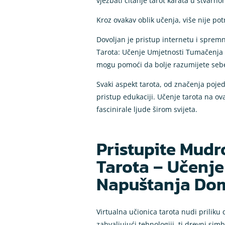
vježbati čitanje tarot karata u stvarno
Kroz ovakav oblik učenja, više nije potr
Dovoljan je pristup internetu i sprem
Tarota: Učenje Umjetnosti Tumačenja K
mogu pomoći da bolje razumijete sebe 
Svaki aspekt tarota, od značenja poje
pristup edukaciji. Učenje tarota na ova
fascinirale ljude širom svijeta.
Pristupite Mudr
Tarota – Učenj
Napuštanja Do
Virtualna učionica tarota nudi priliku
zahvaljujući tehnologiji, ti drevni sim