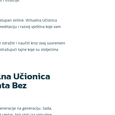
 i intuicije.
stupan online. Virtualna Učionica
ditaciju i razvoj vještina koje vam
stražiti i naučiti kroz ovaj suvremeni
stražujući tajne koje su stoljećima
lna Učionica
ata Bez
generacije na generaciju. Sada,
centar, koji stoji iza virtualne