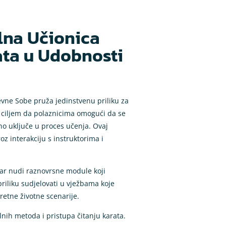
alna Učionica
ata u Udobnosti
evne Sobe pruža jedinstvenu priliku za
s ciljem da polaznicima omogući da se
ivno uključe u proces učenja. Ovaj
 interakciju s instruktorima i
tar nudi raznovrsne module koji
riliku sudjelovati u vježbama koje
retne životne scenarije.
nih metoda i pristupa čitanju karata.