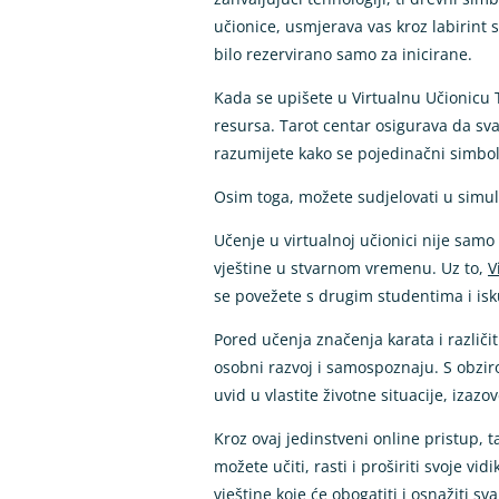
učionice, usmjerava vas kroz labirint 
bilo rezervirano samo za inicirane.
Kada se upišete u Virtualnu Učionicu
resursa. Tarot centar osigurava da sv
razumijete kako se pojedinačni simboli
Osim toga, možete sudjelovati u simula
Učenje u virtualnoj učionici nije samo 
vještine u stvarnom vremenu. Uz to,
V
se povežete s drugim studentima i isku
Pored učenja značenja karata i različi
osobni razvoj i samospoznaju. S obziro
uvid u vlastite životne situacije, izazo
Kroz ovaj jedinstveni online pristup,
možete učiti, rasti i proširiti svoje vi
vještine koje će obogatiti i osnažiti sv