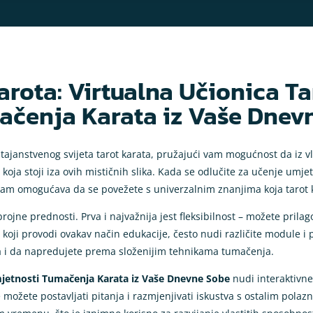
Tarota: Virtualna Učionica T
ačenja Karata iz Vaše Dnev
 tajanstvenog svijeta tarot karata, pružajući vam mogućnost da iz 
i koja stoji iza ovih mističnih slika. Kada se odlučite za učenje umj
 vam omogućava da se povežete s univerzalnim znanjima koja tarot 
ojne prednosti. Prva i najvažnija jest fleksibilnost – možete prilag
koji provodi ovakav način edukacije, često nudi različite module 
 i da napredujete prema složenijim tehnikama tumačenja.
mjetnosti Tumačenja Karata iz Vaše Dnevne Sobe
nudi interaktivn
možete postavljati pitanja i razmjenjivati iskustva s ostalim polazn