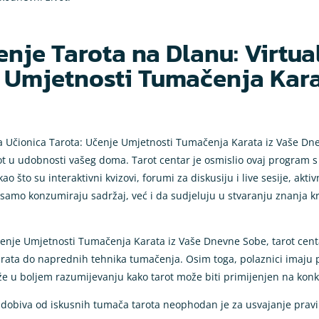
enje Tarota na Dlanu: Virtu
e Umjetnosti Tumačenja Kar
na Učionica Tarota: Učenje Umjetnosti Tumačenja Karata iz Vaše Dn
arot u udobnosti vašeg doma. Tarot centar je osmislio ovaj program 
ao što su interaktivni kvizovi, forumi za diskusiju i live sesije, akt
mo konzumiraju sadržaj, već i da sudjeluju u stvaranju znanja kroz
čenje Umjetnosti Tumačenja Karata iz Vaše Dnevne Sobe, tarot cen
rata do naprednih tehnika tumačenja. Osim toga, polaznici imaju p
že u boljem razumijevanju kako tarot može biti primijenjen na konk
e dobiva od iskusnih tumača tarota neophodan je za usvajanje pravil