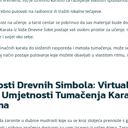
m vremenu, što je iznimno korisno za razvijanje vlastitih sposobnosti
ebno putovati na radionice ili tražiti lokalne tečajeve.
nost na učenje, a tarot centar se pobrinuo da sav materijal bude do
arata iz Vaše Dnevne Sobe postaje vaš osobni prostor za učenje, me
i svijet oko sebe.
dinačnih karata do složenih rasporeda i metoda tumačenja, može se i
j način postaje putovanje koje možete obavljati u vlastitom ritmu, i
osti Drevnih Simbola: Virtua
e Umjetnosti Tumačenja Kar
ma
 da zaronite u dubine mudrosti koje su se kroz stoljeća prenosile s 
boli i njihova značenja dostupni su vam izravno iz vašeg doma. Tarot 