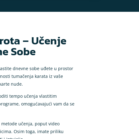
arota – Učenje
ne Sobe
vlastite dnevne sobe uđete u prostor
etnosti tumačenja karata iz vaše
karte nude.
oditi tempo učenja vlastitim
i programe, omogućavajući vam da se
e metode učenja, poput video
icima. Osim toga, imate priliku