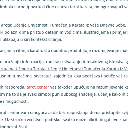
simbola i arhetipova koji čine osnovu tarot karata, omogućavajući v
 Tarota: Učenje Umjetnosti Tumačenja Karata iz Vaše Dnevne Sobe,
aki polaznik ima pristup detaljnim vodičima, ilustracijama i prim
 uklapaju u širi kontekst čitanja.
cijama čitanja karata, što dodatno produbljuje razumijevanje materi
o pružanju informacija; radi se o stvaranju interaktivnog iskustva gd
irtualna Učionica Tarota: Učenje Umjetnosti Tumačenja Karata iz 
snim tumačima, stvarajući zajednicu koja podržava i potiče vaš rast
tih rasporeda,
tarot centar
vas također upućuje na razumijevanje kak
m na to da je svaki simbol pun dubokog značenja, učenje kako ih čit
ve i mogućnosti.
 tarot centar vam omogućava da bez napuštanja doma pristupite svij
dike. Uz stručno vodstvo i podršku, svatko može otkriti bogatstvo znan
akodnevni život.