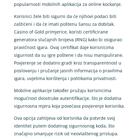
popularnosti mobilnih aplikacija za online kockanje.
Korisnici žele biti sigurni da će njihovi podaci biti
zaštićeni i da će imati poštenu šansu za dobitak.
Casino of Gold primjerice, koristi certificirane
generatora slučajnih brojeva (RNG) kako bi osigurao
pravičnost igara. Ovaj certifikat daje korisnicima
sigurnost da su igre poštene i da nisu manipulirane.
Povjerenje se dodatno gradi kroz transparentnost u
poslovanju i pružanje jasnih informacija o pravilima
igara, uvjetima korištenja i politikama privatnosti.
Mobilne aplikacije također pružaju korisnicima
mogućnost dvostruke autentifikacije, što je dodatna
sigurnosna mjera koja povećava povjerenje korisnika.
Ova opcija zahtijeva od korisnika da potvrde svoj
identitet putem dodatnog sigurnosnog koda, što
značajno smanjuje rizik od neovlaštenog pristupa.