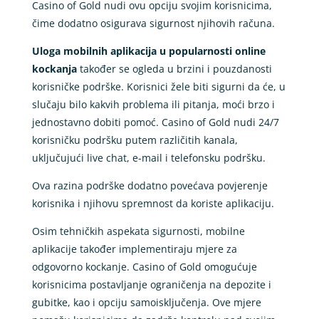
Casino of Gold nudi ovu opciju svojim korisnicima,
čime dodatno osigurava sigurnost njihovih računa.
Uloga mobilnih aplikacija u popularnosti online
kockanja
također se ogleda u brzini i pouzdanosti
korisničke podrške. Korisnici žele biti sigurni da će, u
slučaju bilo kakvih problema ili pitanja, moći brzo i
jednostavno dobiti pomoć. Casino of Gold nudi 24/7
korisničku podršku putem različitih kanala,
uključujući live chat, e-mail i telefonsku podršku.
Ova razina podrške dodatno povećava povjerenje
korisnika i njihovu spremnost da koriste aplikaciju.
Osim tehničkih aspekata sigurnosti, mobilne
aplikacije također implementiraju mjere za
odgovorno kockanje. Casino of Gold omogućuje
korisnicima postavljanje ograničenja na depozite i
gubitke, kao i opciju samoisključenja. Ove mjere