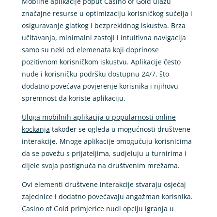
Mobilne aplikacije poput Casino of Gold ulažu
značajne resurse u optimizaciju korisničkog sučelja i
osiguravanje glatkog i bezprekidnog iskustva. Brza
učitavanja, minimalni zastoji i intuitivna navigacija
samo su neki od elemenata koji doprinose
pozitivnom korisničkom iskustvu. Aplikacije često
nude i korisničku podršku dostupnu 24/7, što
dodatno povećava povjerenje korisnika i njihovu
spremnost da koriste aplikaciju.
Uloga mobilnih aplikacija u popularnosti online
kockanja
također se ogleda u mogućnosti društvene
interakcije. Mnoge aplikacije omogućuju korisnicima
da se povežu s prijateljima, sudjeluju u turnirima i
dijele svoja postignuća na društvenim mrežama.
Ovi elementi društvene interakcije stvaraju osjećaj
zajednice i dodatno povećavaju angažman korisnika.
Casino of Gold primjerice nudi opciju igranja u