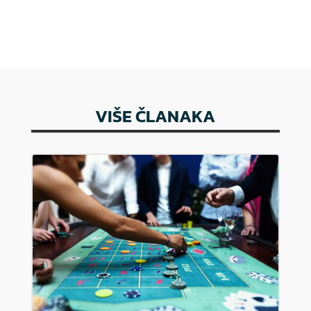
VIŠE ČLANAKA