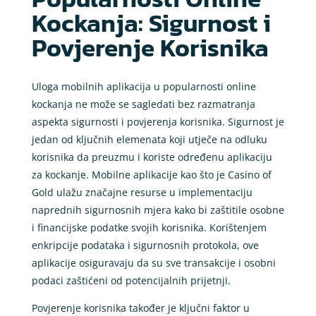
Kockanja: Sigurnost i
Povjerenje Korisnika
Uloga mobilnih aplikacija u popularnosti online
kockanja ne može se sagledati bez razmatranja
aspekta sigurnosti i povjerenja korisnika. Sigurnost je
jedan od ključnih elemenata koji utječe na odluku
korisnika da preuzmu i koriste određenu aplikaciju
za kockanje. Mobilne aplikacije kao što je Casino of
Gold ulažu značajne resurse u implementaciju
naprednih sigurnosnih mjera kako bi zaštitile osobne
i financijske podatke svojih korisnika. Korištenjem
enkripcije podataka i sigurnosnih protokola, ove
aplikacije osiguravaju da su sve transakcije i osobni
podaci zaštićeni od potencijalnih prijetnji.
Povjerenje korisnika također je ključni faktor u