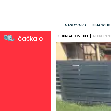
NASLOVNICA
FINANCIJE