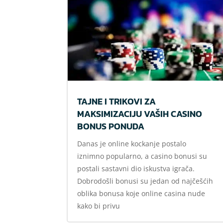
TAJNE I TRIKOVI ZA
MAKSIMIZACIJU VAŠIH CASINO
BONUS PONUDA
Danas je online kockanje postalo
iznimno popularno, a casino bonusi su
postali sastavni dio iskustva igrača.
Dobrodošli bonusi su jedan od najčešćih
oblika bonusa koje online casina nude
kako bi privu