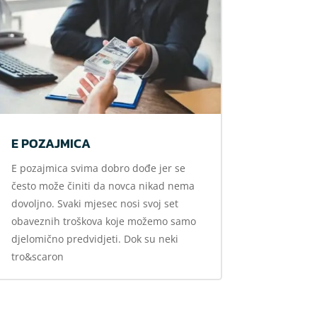
E POZAJMICA
E pozajmica svima dobro dođe jer se
često može činiti da novca nikad nema
dovoljno. Svaki mjesec nosi svoj set
obaveznih troškova koje možemo samo
djelomično predvidjeti. Dok su neki
tro&scaron