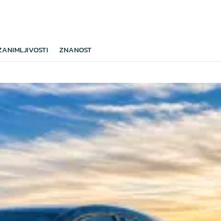
ZANIMLJIVOSTI
ZNANOST