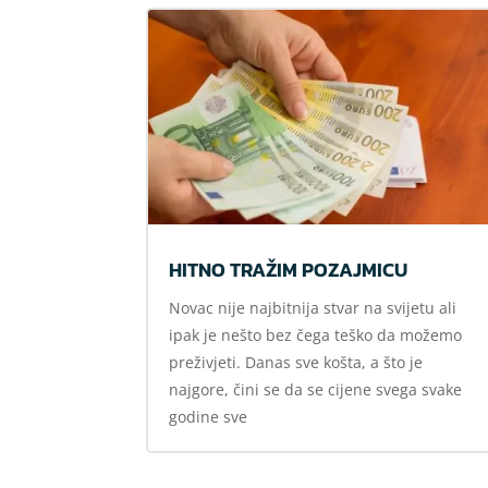
HITNO TRAŽIM POZAJMICU
Novac nije najbitnija stvar na svijetu ali
ipak je nešto bez čega teško da možemo
preživjeti. Danas sve košta, a što je
najgore, čini se da se cijene svega svake
godine sve