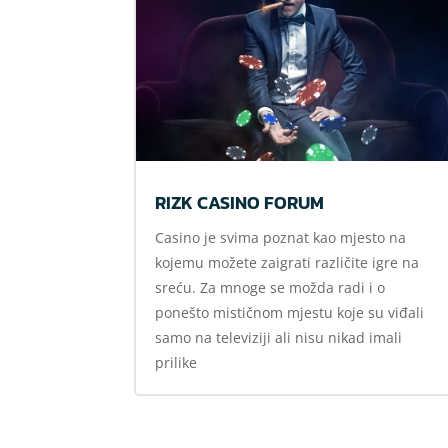
RIZK CASINO FORUM
Casino je svima poznat kao mjesto na
kojemu možete zaigrati različite igre na
sreću. Za mnoge se možda radi i o
ponešto mističnom mjestu koje su viđali
samo na televiziji ali nisu nikad imali
prilike