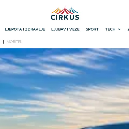
LJEPOTA I ZDRAVLJE
LJUBAV I VEZE
SPORT
TECH