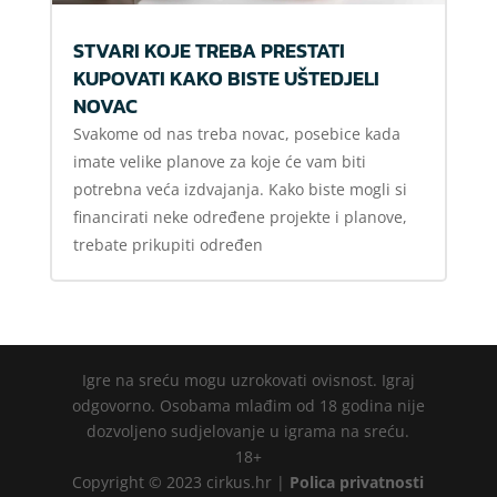
STVARI KOJE TREBA PRESTATI
KUPOVATI KAKO BISTE UŠTEDJELI
NOVAC
Svakome od nas treba novac, posebice kada
imate velike planove za koje će vam biti
potrebna veća izdvajanja. Kako biste mogli si
financirati neke određene projekte i planove,
trebate prikupiti određen
Igre na sreću mogu uzrokovati ovisnost. Igraj
odgovorno. Osobama mlađim od 18 godina nije
dozvoljeno sudjelovanje u igrama na sreću.
18+
Copyright © 2023 cirkus.hr |
Polica privatnosti