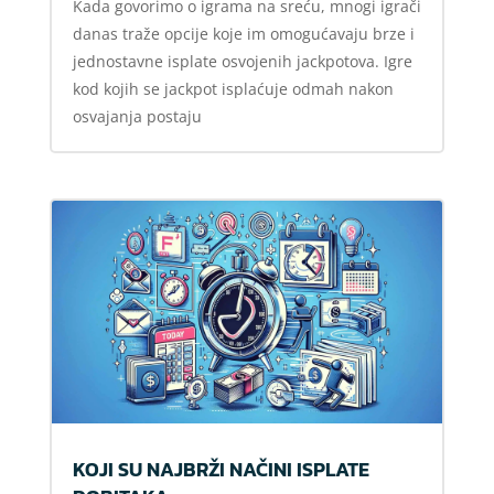
Kada govorimo o igrama na sreću, mnogi igrači
danas traže opcije koje im omogućavaju brze i
jednostavne isplate osvojenih jackpotova. Igre
kod kojih se jackpot isplaćuje odmah nakon
osvajanja postaju
KOJI SU NAJBRŽI NAČINI ISPLATE