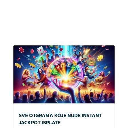
SVE O IGRAMA KOJE NUDE INSTANT
JACKPOT ISPLATE