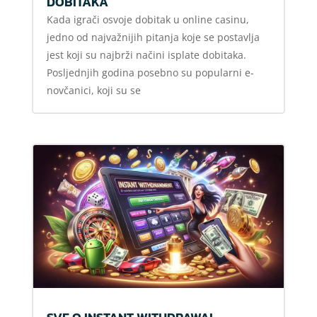
DOBITAKA
Kada igrači osvoje dobitak u online casinu,
jedno od najvažnijih pitanja koje se postavlja
jest koji su najbrži načini isplate dobitaka.
Posljednjih godina posebno su popularni e-
novčanici, koji su se