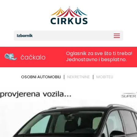
Izbornik