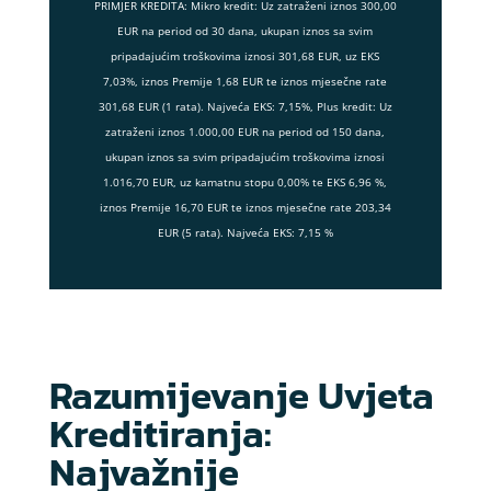
PRIMJER KREDITA: Mikro kredit: Uz zatraženi iznos 300,00
EUR na period od 30 dana, ukupan iznos sa svim
pripadajućim troškovima iznosi 301,68 EUR, uz EKS
7,03%, iznos Premije 1,68 EUR te iznos mjesečne rate
301,68 EUR (1 rata). Najveća EKS: 7,15%, Plus kredit: Uz
zatraženi iznos 1.000,00 EUR na period od 150 dana,
ukupan iznos sa svim pripadajućim troškovima iznosi
1.016,70 EUR, uz kamatnu stopu 0,00% te EKS 6,96 %,
iznos Premije 16,70 EUR te iznos mjesečne rate 203,34
EUR (5 rata). Najveća EKS: 7,15 %
Razumijevanje Uvjeta
Kreditiranja:
Najvažnije