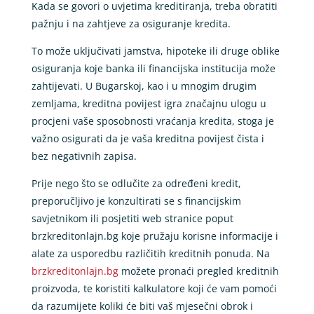
Kada se govori o uvjetima kreditiranja, treba obratiti
pažnju i na zahtjeve za osiguranje kredita.
To može uključivati jamstva, hipoteke ili druge oblike
osiguranja koje banka ili financijska institucija može
zahtijevati. U Bugarskoj, kao i u mnogim drugim
zemljama, kreditna povijest igra značajnu ulogu u
procjeni vaše sposobnosti vraćanja kredita, stoga je
važno osigurati da je vaša kreditna povijest čista i
bez negativnih zapisa.
Prije nego što se odlučite za određeni kredit,
preporučljivo je konzultirati se s financijskim
savjetnikom ili posjetiti web stranice poput
brzkreditonlajn.bg koje pružaju korisne informacije i
alate za usporedbu različitih kreditnih ponuda. Na
brzkreditonlajn.bg
možete pronaći pregled kreditnih
proizvoda, te koristiti kalkulatore koji će vam pomoći
da razumijete koliki će biti vaš mjesečni obrok i