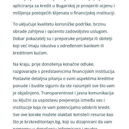
apliciranja za kredit u Bugarskoj je provjeriti ocjenu i
mišljenja postojećih klijenata o financijskoj instituciji.
To uključuje kvalitetu korisničke podrške, brzinu
obrade zahtjeva i općenito zadovoljstvo uslugom.
Dobar pokazatelj su i preporuke prijatelja ili obitelji
koji već imaju iskustva s određenom bankom ili
kreditnom kućom.
Na kraju, prije donošenja konačne odluke,
razgovarajte s predstavnicima financijskih institucija.
Postavite detaljna pitanja o svim aspektima kreditne
ponude i budite sigurni da ste razumjeli sve što vam
je objašnjeno. Transparentnost i jasna komunikacija
su ključni za uspostavu povjerenja između vas i
institucije koja će vam potencijalno odobriti kredit.
Sve ove korake možete olakšati koristeći resurse kao
što je brzkreditonlajn.bg, koji su dizajnirani da vam
pomognu u donošenju informirane i mudre