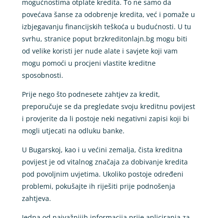
mogućnostima otplate kredita. To ne samo da
povećava šanse za odobrenje kredita, već i pomaže u
izbjegavanju financijskih teškoća u budućnosti. U tu
svrhu, stranice poput brzkreditonlajn.bg mogu biti
od velike koristi jer nude alate i savjete koji vam
mogu pomoći u procjeni vlastite kreditne
sposobnosti.
Prije nego što podnesete zahtjev za kredit,
preporučuje se da pregledate svoju kreditnu povijest
i provjerite da li postoje neki negativni zapisi koji bi
mogli utjecati na odluku banke.
U Bugarskoj, kao i u većini zemalja, čista kreditna
povijest je od vitalnog značaja za dobivanje kredita
pod povoljnim uvjetima. Ukoliko postoje određeni
problemi, pokušajte ih riješiti prije podnošenja
zahtjeva.
Jedna od najvažnijih informacija prije apliciranja za