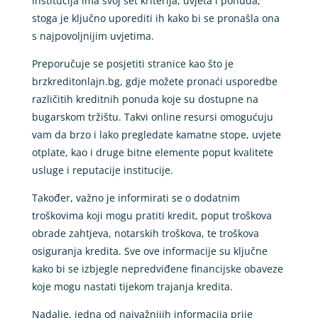
institucija ima svoj set kriterija, uvjeta i ponuda,
stoga je ključno uporediti ih kako bi se pronašla ona
s najpovoljnijim uvjetima.
Preporučuje se posjetiti stranice kao što je
brzkreditonlajn.bg, gdje možete pronaći usporedbe
različitih kreditnih ponuda koje su dostupne na
bugarskom tržištu. Takvi online resursi omogućuju
vam da brzo i lako pregledate kamatne stope, uvjete
otplate, kao i druge bitne elemente poput kvalitete
usluge i reputacije institucije.
Također, važno je informirati se o dodatnim
troškovima koji mogu pratiti kredit, poput troškova
obrade zahtjeva, notarskih troškova, te troškova
osiguranja kredita. Sve ove informacije su ključne
kako bi se izbjegle nepredviđene financijske obaveze
koje mogu nastati tijekom trajanja kredita.
Nadalje, jedna od najvažnijih informacija prije