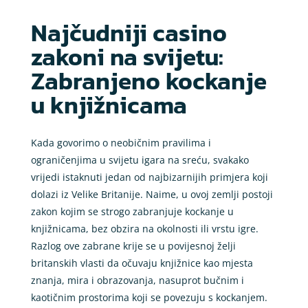
Najčudniji casino
zakoni na svijetu:
Zabranjeno kockanje
u knjižnicama
Kada govorimo o neobičnim pravilima i
ograničenjima u svijetu igara na sreću, svakako
vrijedi istaknuti jedan od najbizarnijih primjera koji
dolazi iz Velike Britanije. Naime, u ovoj zemlji postoji
zakon kojim se strogo zabranjuje kockanje u
knjižnicama, bez obzira na okolnosti ili vrstu igre.
Razlog ove zabrane krije se u povijesnoj želji
britanskih vlasti da očuvaju knjižnice kao mjesta
znanja, mira i obrazovanja, nasuprot bučnim i
kaotičnim prostorima koji se povezuju s kockanjem.