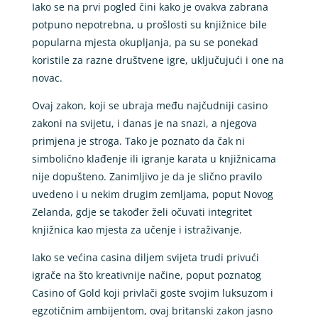
Iako se na prvi pogled čini kako je ovakva zabrana
potpuno nepotrebna, u prošlosti su knjižnice bile
popularna mjesta okupljanja, pa su se ponekad
koristile za razne društvene igre, uključujući i one na
novac.
Ovaj zakon, koji se ubraja među najčudniji casino
zakoni na svijetu, i danas je na snazi, a njegova
primjena je stroga. Tako je poznato da čak ni
simbolično klađenje ili igranje karata u knjižnicama
nije dopušteno. Zanimljivo je da je slično pravilo
uvedeno i u nekim drugim zemljama, poput Novog
Zelanda, gdje se također želi očuvati integritet
knjižnica kao mjesta za učenje i istraživanje.
Iako se većina casina diljem svijeta trudi privući
igrače na što kreativnije načine, poput poznatog
Casino of Gold koji privlači goste svojim luksuzom i
egzotičnim ambijentom, ovaj britanski zakon jasno