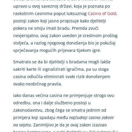
upravo u ovoj saveznoj državi, koja je poznata po
raskošnim casinima poput luksuznog
Casino of Gold
,
postoji zakon koji jasno propisuje kako djelitelji
pokera ne smiju imati bradu. Premda zvuči
nevjerojatno, ovaj zakon uveden je sredinom prošlog
stoljeća, a razlog njegovog donošenja bio je pokušaj
sprječavanja mogućih prijevara tijekom igre.
Smatralo se da bi djelitelji s bradama mogli lakše
sakriti karte ili signalizirati igračima, pa su stoga
casina odlučila eliminirati svaki rizik donošenjem
ovako neobičnog pravila.
Iako danas većina casina ne primjenjuje strogo ovu
odredbu, ona i dalje službeno postoji u
zakonodavstvu, zbog čega se smatra jednim od
primjera koji spadaju među
najčudniji casino zakoni
na svijetu
. Zanimljivo je da je ovaj zakon izazvao