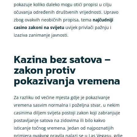
pokazuje koliko daleko mogu otići propisi u cilju
očuvanja određenih društvenih vrijednosti. Upravo
zbog ovakvih neobičnih propisa, tema
najčudniji
casino zakoni na svijetu
uvijek privlači pažnju i
izaziva zanimanje javnosti.
Kazina bez satova –
zakon protiv
pokazivanja vremena
Za razliku od većine mjesta gdje je pokazivanje
vremena sasvim normalna i poželjna stvar, u nekim
casinima diljem svijeta postoji zakon koji zabranjuje
postavljanje satova na zidovima ili bilo kakvo
isticanje točnog vremena. Jedan od najpoznatijih
primjera ovakvog pravila nalazi se u Las Vegasu, gdje