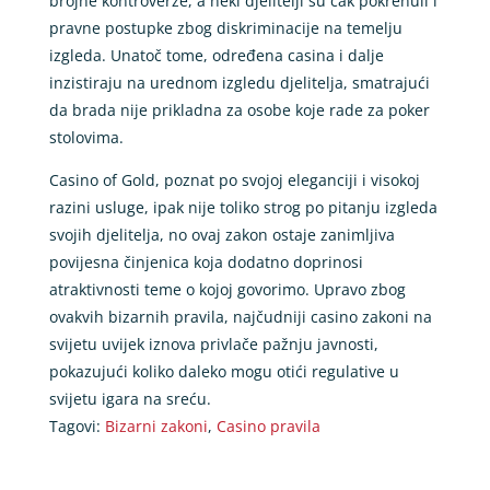
brojne kontroverze, a neki djelitelji su čak pokrenuli i
pravne postupke zbog diskriminacije na temelju
izgleda. Unatoč tome, određena casina i dalje
inzistiraju na urednom izgledu djelitelja, smatrajući
da brada nije prikladna za osobe koje rade za poker
stolovima.
Casino of Gold, poznat po svojoj eleganciji i visokoj
razini usluge, ipak nije toliko strog po pitanju izgleda
svojih djelitelja, no ovaj zakon ostaje zanimljiva
povijesna činjenica koja dodatno doprinosi
atraktivnosti teme o kojoj govorimo. Upravo zbog
ovakvih bizarnih pravila, najčudniji casino zakoni na
svijetu uvijek iznova privlače pažnju javnosti,
pokazujući koliko daleko mogu otići regulative u
svijetu igara na sreću.
Tagovi:
Bizarni zakoni
,
Casino pravila