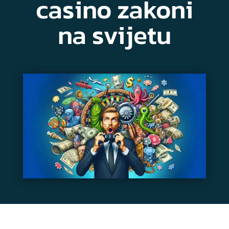
casino zakoni
na svijetu