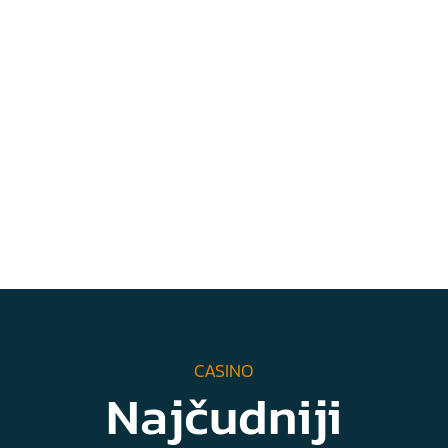
CASINO
Najčudniji