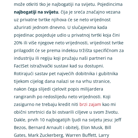
može otkriti tko je najbogatiji na svijetu. Pojedincima
najbogatiji na svijetu
, čija je sreća značajno vezana
uz privatne tvrtke njihova će se neto vrijednost
ažurirati jednom dnevno. U slučajevima kada
pojedinac posjeduje udio u privatnoj tvrtki koja čini
20% ili više njegove neto vrijednosti, vrijednost tvrtke
prilagodit će se prema indeksu tržišta specifičnom za
industriju ili regiju koji pružaju naši partneri na
FactSet istraživački sustavi kad su dostupni.
Rotirajući sastav pet najvećih dobitnika i gubitnika
tijekom cijelog dana nalazi se na vrhu stranice,
nakon čega slijedi cjelovit popis milijardera
rangiranih po redoslijedu neto vrijednosti. Koji
zasigurno ne trebaju kredit niti
brzi zajam
kao mi
obični smrtnici da bi ostvarili ciljeve u svom životu.
Dakle, prvih 10 najbogatijih ljudi na svijetu jesu: Jeff
Bezos, Bernard Arnault i obitelj, Elon Musk, Bill
Gates, Mark Zuckerberg, Warren Buffett, Larry