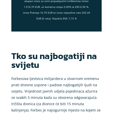
ukupan iznos sa svim pripadajućim troškovima iznosi
1.016,70 EUR, uz kamatnu stopu 0,00% te EKS 6,96 %,
iznos Premije 16,70 EUR te iznos mjesečne rate 203,34
EUR (5 rata). Najveća EKS: 7,15 %
Tko su najbogatiji na
svijetu
Forbesova ljestvica milijardera u stvarnom vremenu
prati dnevne uspone i padove najbogatijih ljudi na
svijetu. Vrijednost javnih udjela pojedinaca ažurira
se svakih 5 minuta kada su otvorena odgovarajuća
tržišta dionica (za dionice će biti 15 minuta
kašnjenja). Forbes je najsigurnije mjesto na kojem se