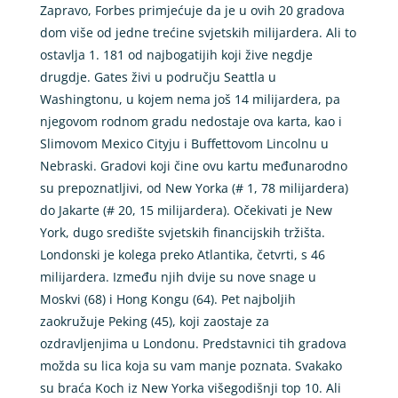
Zapravo, Forbes primjećuje da je u ovih 20 gradova
dom više od jedne trećine svjetskih milijardera. Ali to
ostavlja 1. 181 od najbogatijih koji žive negdje
drugdje. Gates živi u području Seattla u
Washingtonu, u kojem nema još 14 milijardera, pa
njegovom rodnom gradu nedostaje ova karta, kao i
Slimovom Mexico Cityju i Buffettovom Lincolnu u
Nebraski. Gradovi koji čine ovu kartu međunarodno
su prepoznatljivi, od New Yorka (# 1, 78 milijardera)
do Jakarte (# 20, 15 milijardera). Očekivati ​​je New
York, dugo središte svjetskih financijskih tržišta.
Londonski je kolega preko Atlantika, četvrti, s 46
milijardera. Između njih dvije su nove snage u
Moskvi (68) i Hong Kongu (64). Pet najboljih
zaokružuje Peking (45), koji zaostaje za
ozdravljenjima u Londonu. Predstavnici tih gradova
možda su lica koja su vam manje poznata. Svakako
su braća Koch iz New Yorka višegodišnji top 10. Ali