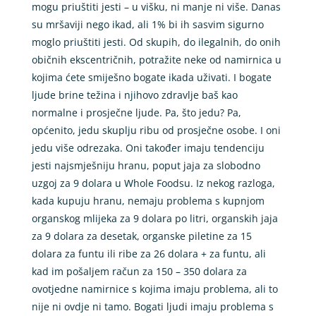
mogu priuštiti jesti – u višku, ni manje ni više. Danas
su mršaviji nego ikad, ali 1% bi ih sasvim sigurno
moglo priuštiti jesti. Od skupih, do ilegalnih, do onih
običnih ekscentričnih, potražite neke od namirnica u
kojima ćete smiješno bogate ikada uživati. I bogate
ljude brine težina i njihovo zdravlje baš kao
normalne i prosječne ljude. Pa, što jedu? Pa,
općenito, jedu skuplju ribu od prosječne osobe. I oni
jedu više odrezaka. Oni također imaju tendenciju
jesti najsmješniju hranu, poput jaja za slobodno
uzgoj za 9 dolara u Whole Foodsu. Iz nekog razloga,
kada kupuju hranu, nemaju problema s kupnjom
organskog mlijeka za 9 dolara po litri, organskih jaja
za 9 dolara za desetak, organske piletine za 15
dolara za funtu ili ribe za 26 dolara + za funtu, ali
kad im pošaljem račun za 150 – 350 dolara za
ovotjedne namirnice s kojima imaju problema, ali to
nije ni ovdje ni tamo. Bogati ljudi imaju problema s