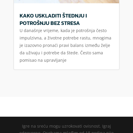
KAKO USKLADITI ŠTEDNJU I
POTROŠNJU BEZ STRESA
U današnje vrijeme, kada je potrošnja često
impulzivna, a životne potrebe rastu, mnogima
je izazovno pronaći pravi balans između želje
da uživaju i potrebe da štede. Često sama
pomisao na upravljanje
Igre na sreću mogu uzrokovati ovisnost. Igraj
odgovorno. Osobama mlađim od 18 godina nije