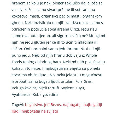
hranom za koju je neki bloger zaključio da je loša za
vas. Neki žele samo stvari pržene ili sotirane na
kokosovoj masti, organskoj pačjoj masti, organskom
gheeu. Neki inzistiraju da njihova riža dolazi samo s
određenih područja zbog arsena u riži. Jedu rižu
samo dva puta tjedno, ali sigurno zašto ne? Mnogi od
njih ne jedu gluten jer će ih to učiniti mlađima ili
slično. Oni normalni samo jedu hranu. Neki od njih
puno jedu. Neki od njih hranu dobivaju iz Whole
Foods toplog / hladnog bara. Neki od njih pokušavaju
kuhati, i to mrze. I najbogatiji na svijetu su po neki
stvarima obični ljudi. No, neka jela su u mogućnosti
isprobati samo bogati ljudi: ortolan, Foie Gras,
Beluga kavijar, bijeli tartufi, Soylent, Fuyu,
Ayahuasca, Kobe govedina.
Tagovi:
bogatstvo
,
Jeff Bezos
,
najbogatiji
,
najbogatiji
ljudi
,
najbogatiji na svijetu