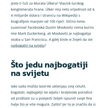
jeste li čuli za Murata Ülkera? Vlasnik turskog
konglomerata hrane, Ülker ima neto vrijednost od 4,
4 milijarde dolara i stranicu na Wikipediji s
biografijom manjom od 100 riječi. Slično tome,
suosnivač Facebooka Dustin Moskovitz nema kućno
ime Mark Zuckerberg, ali Moskovitz je najbogatija
osoba u San Franciscu. A gdej biste vi živjeli da ste
najbogatiji na svijetu
?
Što jedu najbogatiji
na svijetu
Iako sada možda laserski uklanjaju svoj celulit,
bogataši,
najbogatiji na svijetu
i kraljevske porodice
od prošlosti su u povijesti željeli ispuniti svoje fine
halje što je više moguće. Zašto? Jer to je značilo da si