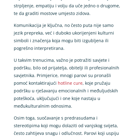
strpljenje, empatiju i volju da uče jedno o drugome,
te da graditi mostove umjesto zidova.
Komunikacija je ključna, no često puta nije samo
jezik prepreka, već i duboko ukorijenjeni kulturni
simboli i značenja koja mogu biti izgubljena ili
pogrešno interpretirana.
U takvim trenucima, važno je potražiti savjete i
podršku, bilo od prijatelja, obitelji ili profesionalnih
savjetnika. Primjerice, mnogi parovi su pronašli
pomoć kontaktirajući
hotline cure
, koje pružaju
podršku u rješavanju emocionalnih i međuljudskih
poteškoća, uključujući i one koje nastaju u
međukulturalnim odnosima.
Osim toga, suočavanje s predrasudama i
stereotipima koji mogu dolaziti od vanjskog svijeta,
često zahtijeva snagu i odlučnost. Parovi koji uspiju