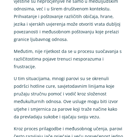
vještine su neprocjenjive ne samo u međuljudskim
odnosima, već i u širem društvenom kontekstu.
Prihvatanje i poštovanje različitih običaja, hrane,
jezika i vjerskih uvjerenja može otvoriti vrata dubljoj
povezanosti i međusobnom poštovanju koje prelazi
granice ljubavnog odnosa.
Međutim, nije rijetkost da se u procesu suočavanja s
različitostima pojave trenuci nesporazuma i
frustracije.
U tim situacijama, mnogi parovi su se okrenuli
podršci hotline cure, savjetodavnim linijama koje
pružaju stručnu pomoć i vodič kroz složenost
međukulturnih odnosa. Ove usluge mogu biti izvor
utjehe i smjernica za parove koji traže načine kako
da prevladaju sukobe i ojačaju svoju vezu.
Kroz proces prilagodbe i međusobnog učenja, parovi
često razvijaju jače osjećaje i veću posvećenost jedno