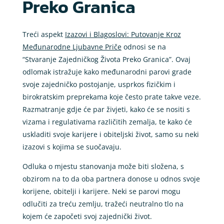
Preko Granica
Treći aspekt
Izazovi i Blagoslovi: Putovanje Kroz
Međunarodne Ljubavne Priče
odnosi se na
“Stvaranje Zajedničkog Života Preko Granica”. Ovaj
odlomak istražuje kako međunarodni parovi grade
svoje zajedničko postojanje, usprkos fizičkim i
birokratskim preprekama koje često prate takve veze.
Razmatranje gdje će par živjeti, kako će se nositi s
vizama i regulativama različitih zemalja, te kako će
uskladiti svoje karijere i obiteljski život, samo su neki
izazovi s kojima se suočavaju.
Odluka o mjestu stanovanja može biti složena, s
obzirom na to da oba partnera donose u odnos svoje
korijene, obitelji i karijere. Neki se parovi mogu
odlučiti za treću zemlju, tražeći neutralno tlo na
kojem će započeti svoj zajednički život.