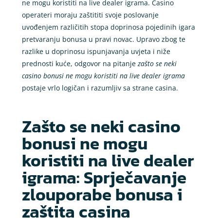
ne mogu koristiti na live dealer igrama. Casino
operateri moraju zaštititi svoje poslovanje
uvođenjem različitih stopa doprinosa pojedinih igara
pretvaranju bonusa u pravi novac. Upravo zbog te
razlike u doprinosu ispunjavanja uvjeta i niže
prednosti kuće, odgovor na pitanje
zašto se neki
casino bonusi ne mogu koristiti na live dealer igrama
postaje vrlo logičan i razumljiv sa strane casina.
Zašto se neki casino
bonusi ne mogu
koristiti na live dealer
igrama: Sprječavanje
zlouporabe bonusa i
zaštita casina