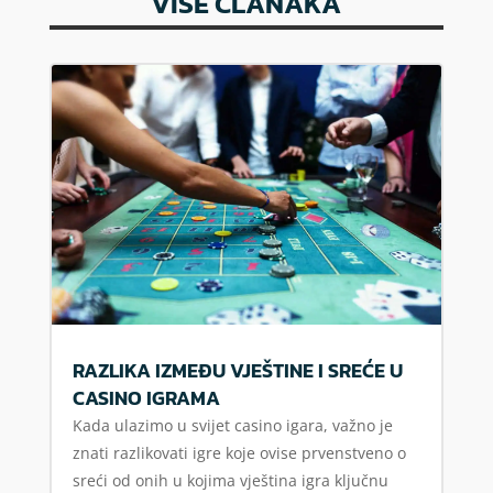
VIŠE ČLANAKA
RAZLIKA IZMEĐU VJEŠTINE I SREĆE U
CASINO IGRAMA
Kada ulazimo u svijet casino igara, važno je
znati razlikovati igre koje ovise prvenstveno o
sreći od onih u kojima vještina igra ključnu