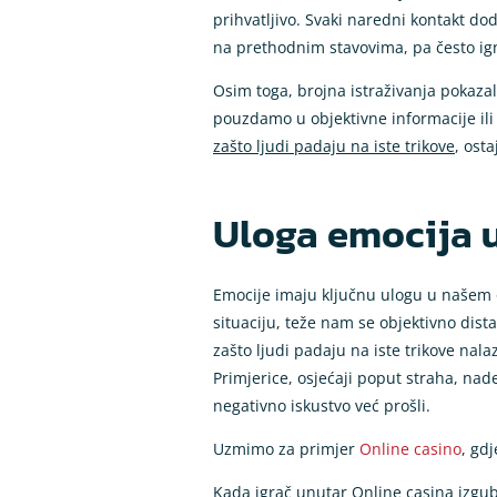
prihvatljivo. Svaki naredni kontakt do
na prethodnim stavovima, pa često ign
Osim toga, brojna istraživanja pokaza
pouzdamo u objektivne informacije il
zašto ljudi padaju na iste trikove
, ost
Uloga emocija 
Emocije imaju ključnu ulogu u našem o
situaciju, teže nam se objektivno dista
zašto ljudi padaju na iste trikove na
Primjerice, osjećaji poput straha, n
negativno iskustvo već prošli.
Uzmimo za primjer
Online casino
, gd
Kada igrač unutar Online casina izgub