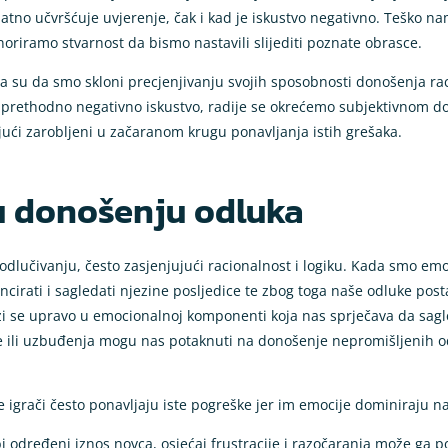
datno učvršćuje uvjerenje, čak i kad je iskustvo negativno. Teško n
oriramo stvarnost da bismo nastavili slijediti poznate obrasce.
la su da smo skloni precjenjivanju svojih sposobnosti donošenja ra
i prethodno negativno iskustvo, radije se okrećemo subjektivnom 
ajući zarobljeni u začaranom krugu ponavljanja istih grešaka.
u donošenju odluka
dlučivanju, često zasjenjujući racionalnost i logiku. Kada smo em
ncirati i sagledati njezine posljedice te zbog toga naše odluke posta
lazi se upravo u emocionalnoj komponenti koja nas sprječava da sag
ade ili uzbuđenja mogu nas potaknuti na donošenje nepromišljenih 
je igrači često ponavljaju iste pogreške jer im emocije dominiraj
i određeni iznos novca, osjećaj frustracije i razočaranja može ga 