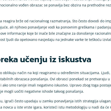
emocionalno vođen obrazac se ponavlja bez obzira na prethodne rezu
a reagira brže od racionalnog razmatranja, što često dovodi do im
rujuće, ali njihovo ponavljanje vodi ka ponovnim greškama i padanj
i nove informacije koje bi inače bile značajne za donošenje racionaln
ost ljudi da opetovano nasjedaju na jednake varke te teškoću izvlač
reka učenju iz iskustva
 oblikuju način na koji reagiramo u određenim situacijama. Ljudi, p
m stabilnih obrazaca ponašanja. Ovi obrasci ponekad se pretvaraju 
k i ako smo ranije imali negativno iskustvo. Upravo zbog toga postaje
nije mogli uočiti negativne ishode takvog ponašanja.
inu, igrači često upadaju u zamku ponavljanja istih strategija ulaga
novca u iste vrste igara, koristeći istu metodologiju u nadi da će re