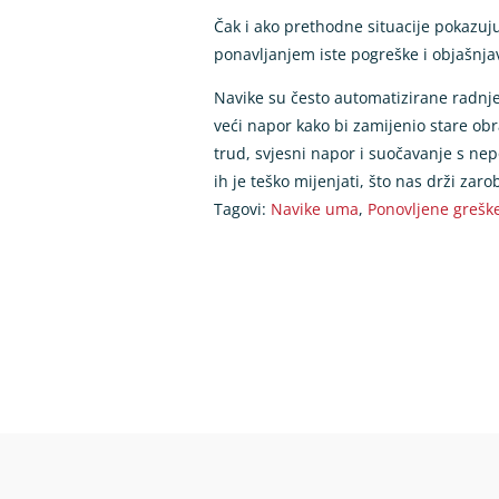
Čak i ako prethodne situacije pokazuju
ponavljanjem iste pogreške i objašnj
Navike su često automatizirane radnje
veći napor kako bi zamijenio stare ob
trud, svjesni napor i suočavanje s ne
ih je teško mijenjati, što nas drži zar
Tagovi:
Navike uma
,
Ponovljene grešk