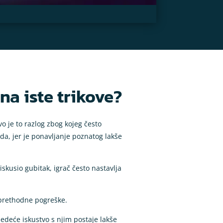
na iste trikove?
 je to razlog zbog kojeg često
da, jer je ponavljanje poznatog lakše
kusio gubitak, igrač često nastavlja
u prethodne pogreške.
jedeće iskustvo s njim postaje lakše