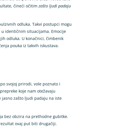
ltate, čineći očitim
zašto ljudi padaju
pulzivnih odluka. Takvi postupci mogu
u u identičnim situacijama. Emocije
ijih odluka. U konačnici, čimbenik
enja pouka iz takvih iskustava.
o svojoj prirodi, vole poznato i
u prepreke koje nam otežavaju
 jasno zašto ljudi padaju na iste
nja bez obzira na prethodne gubitke.
zultat ovaj put biti drugačiji.