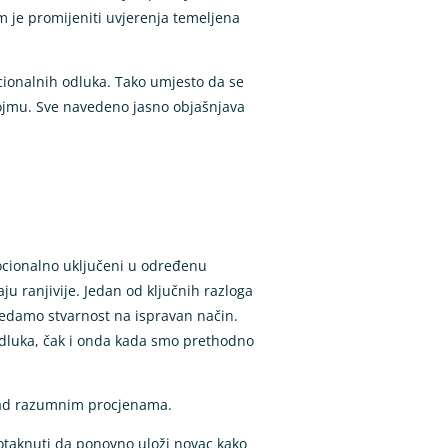
am je promijeniti uvjerenja temeljena
cionalnih odluka. Tako umjesto da se
dojmu. Sve navedeno jasno objašnjava
ocionalno uključeni u određenu
ju ranjivije. Jedan od ključnih razloga
ledamo stvarnost na ispravan način.
odluka, čak i onda kada smo prethodno
u nad razumnim procjenama.
potaknuti da ponovno uloži novac kako