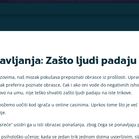
vljanja: Zašto ljudi padaju 
zovima, naš mozak pokušava prepoznati obrasce iz prošlosti. Upravo
ak preferira poznate obrasce, čak i ako oni vode do negativnih isho
o na umu, nije teško shvatiti zašto ljudi padaju na iste trikove.
emo uočiti kod igrača u online casinima. Uprkos tome što je već is
ije.
 sreće” usidri ga u isti obrazac ponašanja, zbog čega se ponavljaj
a psihološko učenje; kada se jedan trik jednom doima uvjerljivim, sl