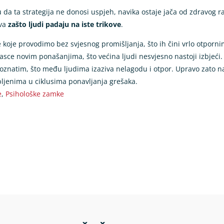
 da ta strategija ne donosi uspjeh, navika ostaje jača od zdravog r
ava
zašto ljudi padaju na iste trikove
.
 koje provodimo bez svjesnog promišljanja, što ih čini vrlo otpor
rasce novim ponašanjima, što većina ljudi nesvjesno nastoji izbjeći
poznatim, što među ljudima izaziva nelagodu i otpor. Upravo zato na
obljenima u ciklusima ponavljanja grešaka.
e
,
Psihološke zamke