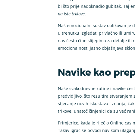
bi što prije nadoknadio gubitak. Taj 
na iste trikove
.
Naš emocionalni sustav oblikovan je d
u trenutku izgledati privlačno ili umi
nas često čine slijepima za detalje il
emocionalnosti jasno objašnjava sklon
Navike kao prep
Naše svakodnevne rutine i navike često
predvidljivo, što rezultira stvaranje
stjecanje novih iskustava i znanja, ča
trikove, unatoč činjenici da su već ra
Primjerice, kada je riječ o Online cas
Takav igrač se povodi navikom ulaganja 