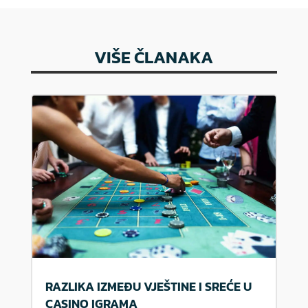
VIŠE ČLANAKA
RAZLIKA IZMEĐU VJEŠTINE I SREĆE U
CASINO IGRAMA