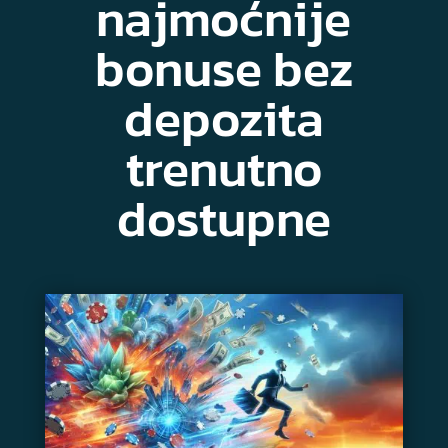
najmoćnije
bonuse bez
depozita
trenutno
dostupne