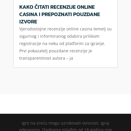
KAKO ČITATI RECENZIJE ONLINE
CASINA I PREPOZNATI POUZDANE
IZVORE
Vjerodostojne recenzije online casina temelj su
sigurnog i informiranog odabira prilikom
registracije na neku od platformi za igranje.
Prvi pokazatelj pouzdane recenzije je
transparentnost autora – ja
Igre na sreću mogu uzrokovati ovisnost. Igraj
odgovorno. Osobama mlađim od 18 godina nije