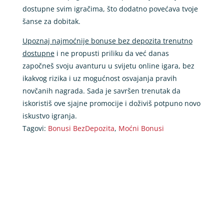
dostupne svim igračima, što dodatno povećava tvoje
šanse za dobitak.
Upoznaj najmoćnije bonuse bez depozita trenutno
dostupne
i ne propusti priliku da već danas
započneš svoju avanturu u svijetu online igara, bez
ikakvog rizika i uz mogućnost osvajanja pravih
novčanih nagrada. Sada je savršen trenutak da
iskoristiš ove sjajne promocije i doživiš potpuno novo
iskustvo igranja.
Tagovi:
Bonusi BezDepozita
,
Moćni Bonusi