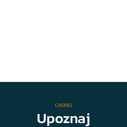
CASINO
Upoznaj