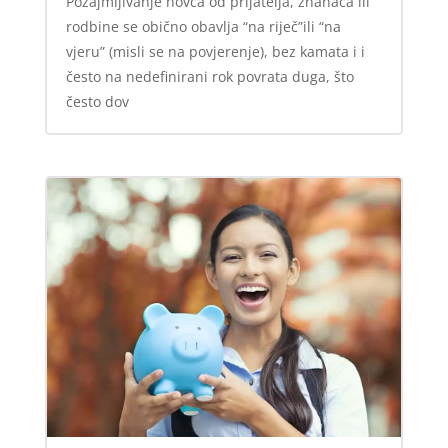
Pozajmljivanje novca od prijatelja, znanaca ili
rodbine se obično obavlja “na riječ”ili “na
vjeru” (misli se na povjerenje), bez kamata i i
često na nedefinirani rok povrata duga, što
često dov