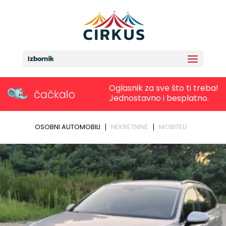
Izbornik