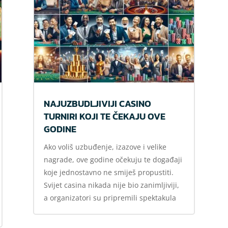
NAJUZBUDLJIVIJI CASINO
TURNIRI KOJI TE ČEKAJU OVE
GODINE
Ako voliš uzbuđenje, izazove i velike
nagrade, ove godine očekuju te događaji
koje jednostavno ne smiješ propustiti.
Svijet casina nikada nije bio zanimljiviji,
a organizatori su pripremili spektakula