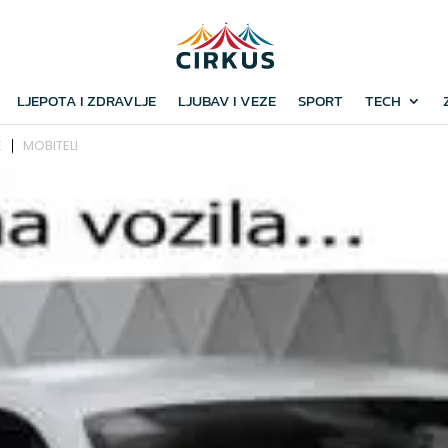
LJEPOTA I ZDRAVLJE
LJUBAV I VEZE
SPORT
TECH