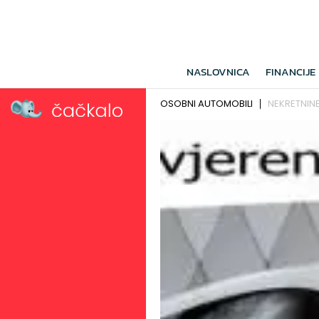
NASLOVNICA
FINANCIJE