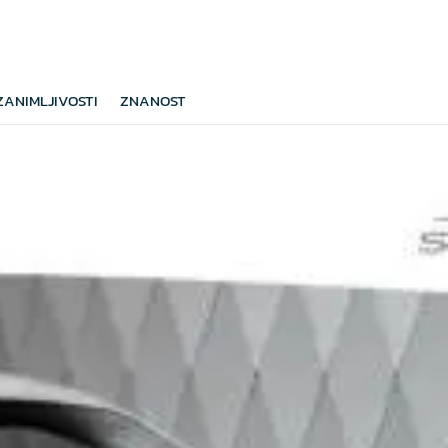
ZANIMLJIVOSTI
ZNANOST