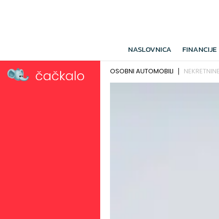
NASLOVNICA
FINANCIJE