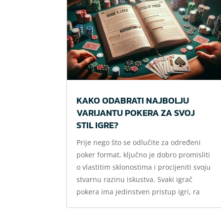
KAKO ODABRATI NAJBOLJU
VARIJANTU POKERA ZA SVOJ
STIL IGRE?
Prije nego što se odlučite za određeni
poker format, ključno je dobro promisliti
o vlastitim sklonostima i procijeniti svoju
stvarnu razinu iskustva. Svaki igrač
pokera ima jedinstven pristup igri, ra