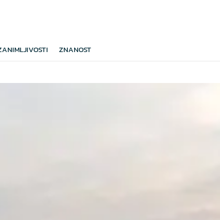
ZANIMLJIVOSTI
ZNANOST