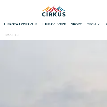
LJEPOTA I ZDRAVLJE
LJUBAV I VEZE
SPORT
TECH