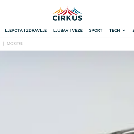
LJEPOTA I ZDRAVLJE
LJUBAV I VEZE
SPORT
TECH