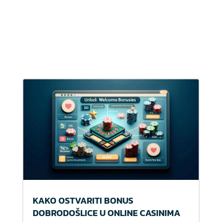
KAKO OSTVARITI BONUS
DOBRODOŠLICE U ONLINE CASINIMA