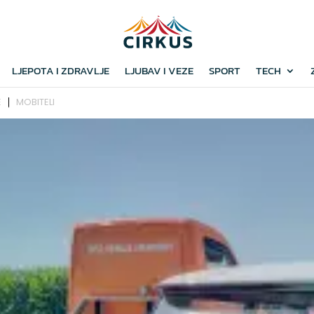
LJEPOTA I ZDRAVLJE
LJUBAV I VEZE
SPORT
TECH