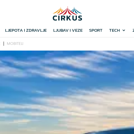
LJEPOTA I ZDRAVLJE
LJUBAV I VEZE
SPORT
TECH