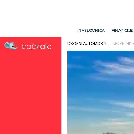
NASLOVNICA
FINANCIJE