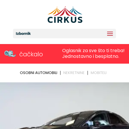
Izbornik