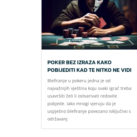
POKER BEZ IZRAZA KAKO
POBIJEDITI KAD TE NITKO NE VIDI
Blefiranje u pokeru jedna je od
najvažnijih vještina koju svaki igrač treba
usavršiti želi li ostvarivati redovite
pobjede. Iako mnogi vjeruju da je
uspješno blefiranje povezano isključivo s
održavanj