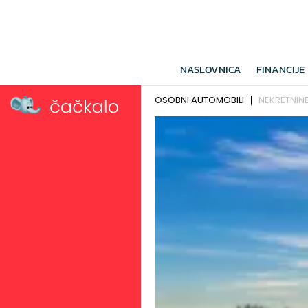
NASLOVNICA
FINANCIJE