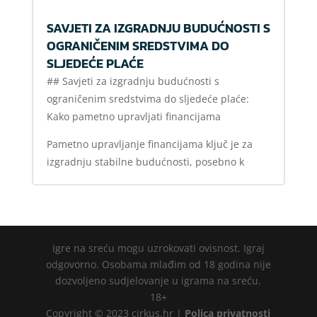
SAVJETI ZA IZGRADNJU BUDUĆNOSTI S
OGRANIČENIM SREDSTVIMA DO
SLJEDEĆE PLAĆE
## Savjeti za izgradnju budućnosti s
ograničenim sredstvima do sljedeće plaće:
Kako pametno upravljati financijama
Pametno upravljanje financijama ključ je za
izgradnju stabilne budućnosti, posebno k
Igre na sreću mogu uzrokovati ovisnost. Igraj
odgovorno. Osobama mlađim od 18 godina nije
dozvoljeno sudjelovanje u igrama na sreću.
18+
Copyright © 2023 cirkus.hr |
Polica privatnosti