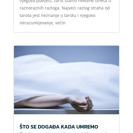
njegova povijest, tarot stalno nekome smeta iz
raznoraznih razloga. Najveći razlog straha od
tarota jest neznanje o tarotu i njegovo
nerazumijevanje, većin
ŠTO SE DOGAĐA KADA UMREMO