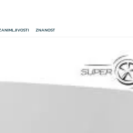
ZANIMLJIVOSTI
ZNANOST