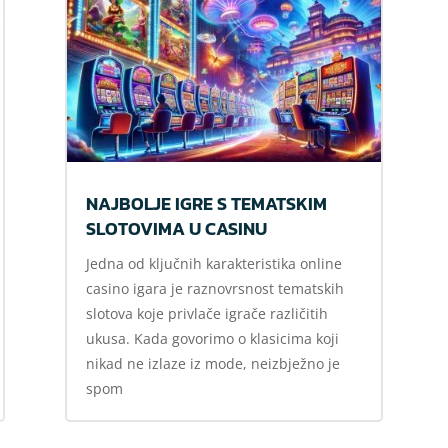
NAJBOLJE IGRE S TEMATSKIM
SLOTOVIMA U CASINU
Jedna od ključnih karakteristika online
casino igara je raznovrsnost tematskih
slotova koje privlače igrače različitih
ukusa. Kada govorimo o klasicima koji
nikad ne izlaze iz mode, neizbježno je
spom