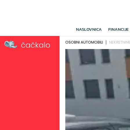
NASLOVNICA
FINANCIJE