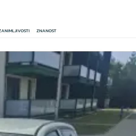
ZANIMLJIVOSTI
ZNANOST