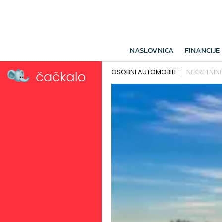
NASLOVNICA
FINANCIJE