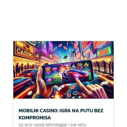
MOBILNI CASINO: IGRA NA PUTU BEZ
KOMPROMISA
Uz brzi razvoj tehnologije i sve veću