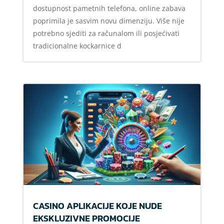
dostupnost pametnih telefona, online zabava
poprimila je sasvim novu dimenziju. Više nije
potrebno sjediti za računalom ili posjećivati
tradicionalne kockarnice d
CASINO APLIKACIJE KOJE NUDE
EKSKLUZIVNE PROMOCIJE