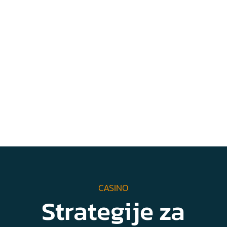
CASINO
Strategije za