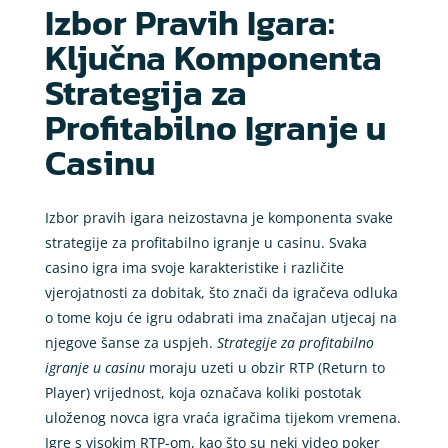
Izbor Pravih Igara:
Ključna Komponenta
Strategija za
Profitabilno Igranje u
Casinu
Izbor pravih igara neizostavna je komponenta svake
strategije za profitabilno igranje u casinu. Svaka
casino igra ima svoje karakteristike i različite
vjerojatnosti za dobitak, što znači da igračeva odluka
o tome koju će igru odabrati ima značajan utjecaj na
njegove šanse za uspjeh.
Strategije za profitabilno
igranje u casinu
moraju uzeti u obzir RTP (Return to
Player) vrijednost, koja označava koliki postotak
uloženog novca igra vraća igračima tijekom vremena.
Igre s visokim RTP-om, kao što su neki video poker