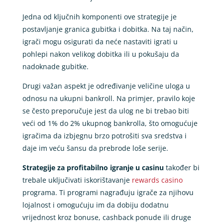
Jedna od ključnih komponenti ove strategije je
postavljanje granica gubitka i dobitka. Na taj način,
igrači mogu osigurati da neće nastaviti igrati u
pohlepi nakon velikog dobitka ili u pokušaju da
nadoknade gubitke.
Drugi važan aspekt je određivanje veličine uloga u
odnosu na ukupni bankroll. Na primjer, pravilo koje
se često preporučuje jest da ulog ne bi trebao biti
veći od 1% do 2% ukupnog bankrolla, što omogućuje
igračima da izbjegnu brzo potrošiti sva sredstva i
daje im veću šansu da prebrode loše serije.
Strategije za profitabilno igranje u casinu
također bi
trebale uključivati iskorištavanje
rewards casino
programa. Ti programi nagrađuju igrače za njihovu
lojalnost i omogućuju im da dobiju dodatnu
vrijednost kroz bonuse, cashback ponude ili druge