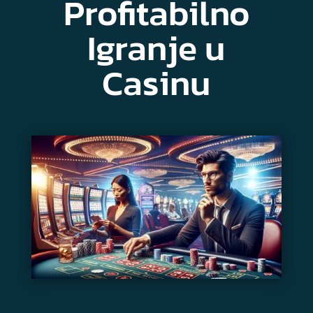
Profitabilno
Igranje u
Casinu