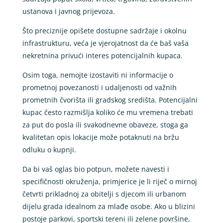
ustanova i javnog prijevoza.
Što preciznije opišete dostupne sadržaje i okolnu
infrastrukturu, veća je vjerojatnost da će baš vaša
nekretnina privući interes potencijalnih kupaca.
Osim toga, nemojte izostaviti ni informacije o
prometnoj povezanosti i udaljenosti od važnih
prometnih čvorišta ili gradskog središta. Potencijalni
kupac često razmišlja koliko će mu vremena trebati
za put do posla ili svakodnevne obaveze, stoga ga
kvalitetan opis lokacije može potaknuti na bržu
odluku o kupnji.
Da bi vaš oglas bio potpun, možete navesti i
specifičnosti okruženja, primjerice je li riječ o mirnoj
četvrti prikladnoj za obitelji s djecom ili urbanom
dijelu grada idealnom za mlađe osobe. Ako u blizini
postoje parkovi, sportski tereni ili zelene površine,