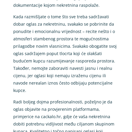
dokumentacije kojom nekretnina raspolaže.
Kada razmišljate o tome što sve treba sadržavati
dobar oglas za nekretninu, svakako se pobrinite da
ponudite i emocionalnu vrijednost – recite nešto i o
atmosferi stambenog prostora te mogućnostima
prilagodbe novim vlasnicima. Svakako obogatite svoj
oglas sadržajem poput tlocrta koji će olakšati
budućem kupcu razumijevanje rasporeda prostora.
Također, nemojte zaboraviti navesti jasnu i realnu
cijenu, jer oglasi koji nemaju izraženu cijenu ili
navode nerealan iznos često odbijaju potencijalne
kupce.
Radi boljeg dojma profesionalnosti, poželjno je da
oglas objavite na provjerenim platformama,
primjerice na cackalo.hr, gdje će vaša nekretnina
dobiti potrebnu vidljivost među ciljanom skupinom
kupaca. Kvalitetno i točno napisani oglasi koji