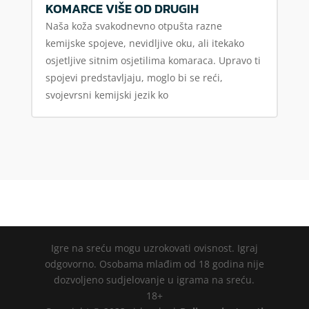
KOMARCE VIŠE OD DRUGIH
Naša koža svakodnevno otpušta razne
kemijske spojeve, nevidljive oku, ali itekako
osjetljive sitnim osjetilima komaraca. Upravo ti
spojevi predstavljaju, moglo bi se reći,
svojevrsni kemijski jezik ko
Igre na sreću mogu uzrokovati ovisnost. Igraj
odgovorno. Osobama mlađim od 18 godina nije
dozvoljeno sudjelovanje u igrama na sreću.
18+