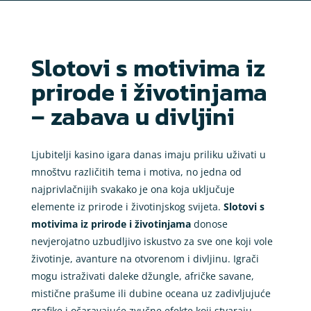
Slotovi s motivima iz
prirode i životinjama
– zabava u divljini
Ljubitelji kasino igara danas imaju priliku uživati u
mnoštvu različitih tema i motiva, no jedna od
najprivlačnijih svakako je ona koja uključuje
elemente iz prirode i životinjskog svijeta.
Slotovi s
motivima iz prirode i životinjama
donose
nevjerojatno uzbudljivo iskustvo za sve one koji vole
životinje, avanture na otvorenom i divljinu. Igrači
mogu istraživati daleke džungle, afričke savane,
mistične prašume ili dubine oceana uz zadivljujuće
grafike i očaravajuće zvučne efekte koji stvaraju