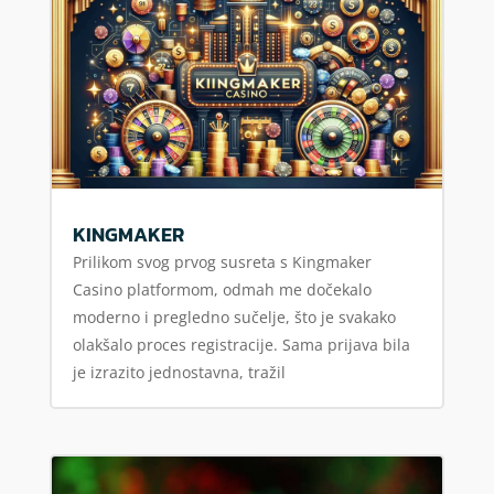
KINGMAKER
Prilikom svog prvog susreta s Kingmaker
Casino platformom, odmah me dočekalo
moderno i pregledno sučelje, što je svakako
olakšalo proces registracije. Sama prijava bila
je izrazito jednostavna, tražil