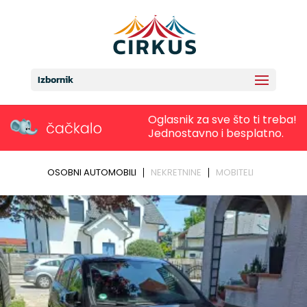
Izbornik