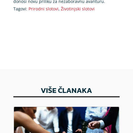
donosi novu priliku za nezaboravnu avanturu.
Tagovi:
Prirodni slotovi
,
Životinjski slotovi
VIŠE ČLANAKA