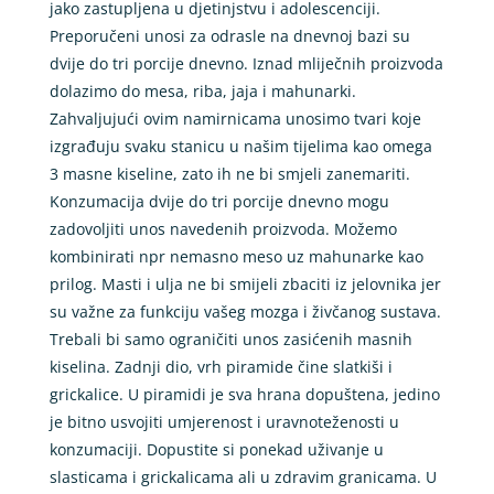
jako zastupljena u djetinjstvu i adolescenciji.
Preporučeni unosi za odrasle na dnevnoj bazi su
dvije do tri porcije dnevno. Iznad mliječnih proizvoda
dolazimo do mesa, riba, jaja i mahunarki.
Zahvaljujući ovim namirnicama unosimo tvari koje
izgrađuju svaku stanicu u našim tijelima kao omega
3 masne kiseline, zato ih ne bi smjeli zanemariti.
Konzumacija dvije do tri porcije dnevno mogu
zadovoljiti unos navedenih proizvoda. Možemo
kombinirati npr nemasno meso uz mahunarke kao
prilog. Masti i ulja ne bi smijeli zbaciti iz jelovnika jer
su važne za funkciju vašeg mozga i živčanog sustava.
Trebali bi samo ograničiti unos zasićenih masnih
kiselina. Zadnji dio, vrh piramide čine slatkiši i
grickalice. U piramidi je sva hrana dopuštena, jedino
je bitno usvojiti umjerenost i uravnoteženosti u
konzumaciji. Dopustite si ponekad uživanje u
slasticama i grickalicama ali u zdravim granicama. U