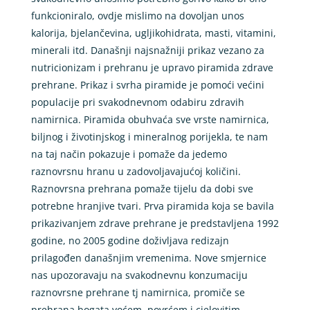
funkcioniralo, ovdje mislimo na dovoljan unos
kalorija, bjelančevina, ugljikohidrata, masti, vitamini,
minerali itd. Današnji najsnažniji prikaz vezano za
nutricionizam i prehranu je upravo piramida zdrave
prehrane. Prikaz i svrha piramide je pomoći većini
populacije pri svakodnevnom odabiru zdravih
namirnica. Piramida obuhvaća sve vrste namirnica,
biljnog i životinjskog i mineralnog porijekla, te nam
na taj način pokazuje i pomaže da jedemo
raznovrsnu hranu u zadovoljavajućoj količini.
Raznovrsna prehrana pomaže tijelu da dobi sve
potrebne hranjive tvari. Prva piramida koja se bavila
prikazivanjem zdrave prehrane je predstavljena 1992
godine, no 2005 godine doživljava redizajn
prilagođen današnjim vremenima. Nove smjernice
nas upozoravaju na svakodnevnu konzumaciju
raznovrsne prehrane tj namirnica, promiče se
prehrana bogata voćem, povrćem i cjelovitim