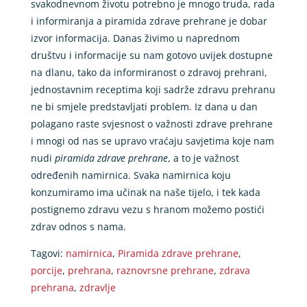
svakodnevnom životu potrebno je mnogo truda, rada
i informiranja a piramida zdrave prehrane je dobar
izvor informacija. Danas živimo u naprednom
društvu i informacije su nam gotovo uvijek dostupne
na dlanu, tako da informiranost o zdravoj prehrani,
jednostavnim receptima koji sadrže zdravu prehranu
ne bi smjele predstavljati problem. Iz dana u dan
polagano raste svjesnost o važnosti zdrave prehrane
i mnogi od nas se upravo vraćaju savjetima koje nam
nudi
piramida zdrave prehrane
, a to je važnost
određenih namirnica. Svaka namirnica koju
konzumiramo ima učinak na naše tijelo, i tek kada
postignemo zdravu vezu s hranom možemo postići
zdrav odnos s nama.
Tagovi:
namirnica
,
Piramida zdrave prehrane
,
porcije
,
prehrana
,
raznovrsne prehrane
,
zdrava
prehrana
,
zdravlje