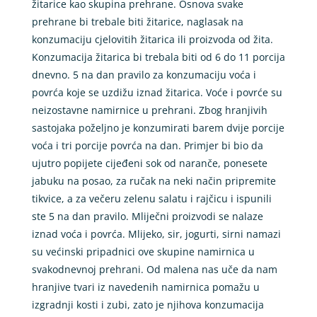
žitarice kao skupina prehrane. Osnova svake
prehrane bi trebale biti žitarice, naglasak na
konzumaciju cjelovitih žitarica ili proizvoda od žita.
Konzumacija žitarica bi trebala biti od 6 do 11 porcija
dnevno. 5 na dan pravilo za konzumaciju voća i
povrća koje se uzdižu iznad žitarica. Voće i povrće su
neizostavne namirnice u prehrani. Zbog hranjivih
sastojaka poželjno je konzumirati barem dvije porcije
voća i tri porcije povrća na dan. Primjer bi bio da
ujutro popijete cijeđeni sok od naranče, ponesete
jabuku na posao, za ručak na neki način pripremite
tikvice, a za večeru zelenu salatu i rajčicu i ispunili
ste 5 na dan pravilo. Mliječni proizvodi se nalaze
iznad voća i povrća. Mlijeko, sir, jogurti, sirni namazi
su većinski pripadnici ove skupine namirnica u
svakodnevnoj prehrani. Od malena nas uče da nam
hranjive tvari iz navedenih namirnica pomažu u
izgradnji kosti i zubi, zato je njihova konzumacija