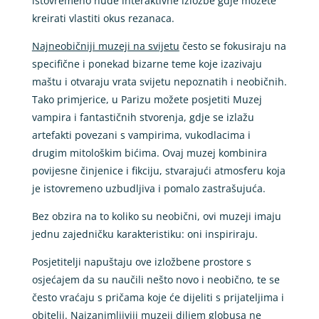
istovremeno nude interaktivne izložbe gdje možete
kreirati vlastiti okus rezanaca.
Najneobičniji muzeji na svijetu
često se fokusiraju na
specifične i ponekad bizarne teme koje izazivaju
maštu i otvaraju vrata svijetu nepoznatih i neobičnih.
Tako primjerice, u Parizu možete posjetiti Muzej
vampira i fantastičnih stvorenja, gdje se izlažu
artefakti povezani s vampirima, vukodlacima i
drugim mitološkim bićima. Ovaj muzej kombinira
povijesne činjenice i fikciju, stvarajući atmosferu koja
je istovremeno uzbudljiva i pomalo zastrašujuća.
Bez obzira na to koliko su neobični, ovi muzeji imaju
jednu zajedničku karakteristiku: oni inspiriraju.
Posjetitelji napuštaju ove izložbene prostore s
osjećajem da su naučili nešto novo i neobično, te se
često vraćaju s pričama koje će dijeliti s prijateljima i
obitelji. Najzanimljiviji muzeji diljem globusa ne