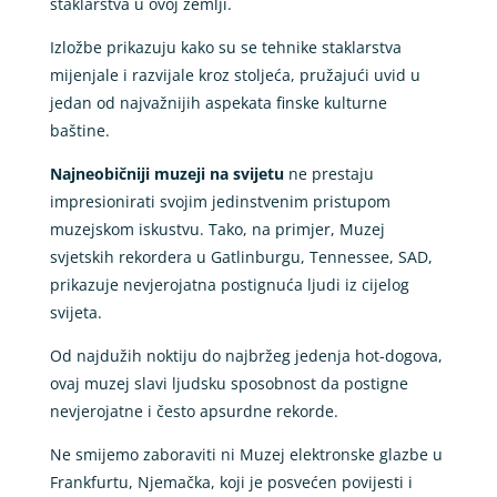
staklarstva u ovoj zemlji.
Izložbe prikazuju kako su se tehnike staklarstva
mijenjale i razvijale kroz stoljeća, pružajući uvid u
jedan od najvažnijih aspekata finske kulturne
baštine.
Najneobičniji muzeji na svijetu
ne prestaju
impresionirati svojim jedinstvenim pristupom
muzejskom iskustvu. Tako, na primjer, Muzej
svjetskih rekordera u Gatlinburgu, Tennessee, SAD,
prikazuje nevjerojatna postignuća ljudi iz cijelog
svijeta.
Od najdužih noktiju do najbržeg jedenja hot-dogova,
ovaj muzej slavi ljudsku sposobnost da postigne
nevjerojatne i često apsurdne rekorde.
Ne smijemo zaboraviti ni Muzej elektronske glazbe u
Frankfurtu, Njemačka, koji je posvećen povijesti i