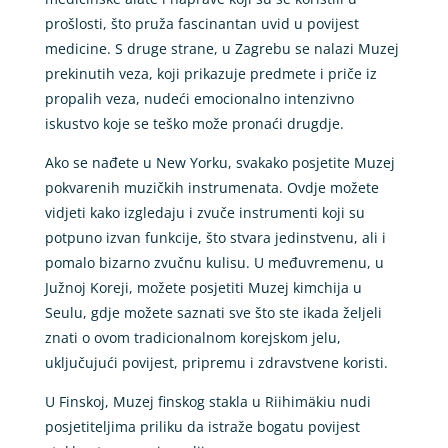
prošlosti, što pruža fascinantan uvid u povijest
medicine. S druge strane, u Zagrebu se nalazi Muzej
prekinutih veza, koji prikazuje predmete i priče iz
propalih veza, nudeći emocionalno intenzivno
iskustvo koje se teško može pronaći drugdje.
Ako se nađete u New Yorku, svakako posjetite Muzej
pokvarenih muzičkih instrumenata. Ovdje možete
vidjeti kako izgledaju i zvuče instrumenti koji su
potpuno izvan funkcije, što stvara jedinstvenu, ali i
pomalo bizarno zvučnu kulisu. U međuvremenu, u
Južnoj Koreji, možete posjetiti Muzej kimchija u
Seulu, gdje možete saznati sve što ste ikada željeli
znati o ovom tradicionalnom korejskom jelu,
uključujući povijest, pripremu i zdravstvene koristi.
U Finskoj, Muzej finskog stakla u Riihimäkiu nudi
posjetiteljima priliku da istraže bogatu povijest