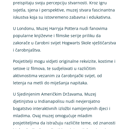
preispitaju svoju percepciju stvarnosti. Kroz igru
svjetla, sjena i perspektive, muzej stvara fascinantna
iskustva koja su istovremeno zabavna i edukativna.
U Londonu, Muzej Harryja Pottera nudi fanovima
popularne književne i filmske serije priliku da
zakorače u čarobni svijet Hogwarts škole vještičarstva
i čarobnjaštva.
Posjetitelji mogu vidjeti originalne rekvizite, kostime i
setove iz filmova, te sudjelovati u različitim
aktivnostima vezanim za čarobnjački svijet, od
letenja na metli do miješanja napitaka.
U Sjedinjenim Američkim Državama, Muzej
djetinjstva u Indianapolisu nudi nevjerojatno
bogatstvo interaktivnih izložbi namijenjenih djeci i
mladima. Ovaj muzej omogućuje mladim
posjetiteljima da istražuju različite teme, od znanosti