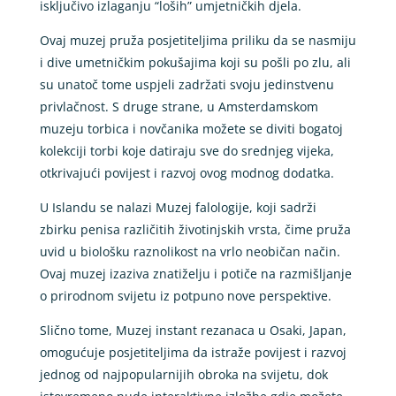
isključivo izlaganju “loših” umjetničkih djela.
Ovaj muzej pruža posjetiteljima priliku da se nasmiju
i dive umetničkim pokušajima koji su pošli po zlu, ali
su unatoč tome uspjeli zadržati svoju jedinstvenu
privlačnost. S druge strane, u Amsterdamskom
muzeju torbica i novčanika možete se diviti bogatoj
kolekciji torbi koje datiraju sve do srednjeg vijeka,
otkrivajući povijest i razvoj ovog modnog dodatka.
U Islandu se nalazi Muzej falologije, koji sadrži
zbirku penisa različitih životinjskih vrsta, čime pruža
uvid u biološku raznolikost na vrlo neobičan način.
Ovaj muzej izaziva znatiželju i potiče na razmišljanje
o prirodnom svijetu iz potpuno nove perspektive.
Slično tome, Muzej instant rezanaca u Osaki, Japan,
omogućuje posjetiteljima da istraže povijest i razvoj
jednog od najpopularnijih obroka na svijetu, dok