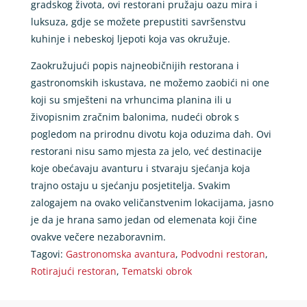
gradskog života, ovi restorani pružaju oazu mira i
luksuza, gdje se možete prepustiti savršenstvu
kuhinje i nebeskoj ljepoti koja vas okružuje.
Zaokružujući popis najneobičnijih restorana i
gastronomskih iskustava, ne možemo zaobići ni one
koji su smješteni na vrhuncima planina ili u
živopisnim zračnim balonima, nudeći obrok s
pogledom na prirodnu divotu koja oduzima dah. Ovi
restorani nisu samo mjesta za jelo, već destinacije
koje obećavaju avanturu i stvaraju sjećanja koja
trajno ostaju u sjećanju posjetitelja. Svakim
zalogajem na ovako veličanstvenim lokacijama, jasno
je da je hrana samo jedan od elemenata koji čine
ovakve večere nezaboravnim.
Tagovi:
Gastronomska avantura
,
Podvodni restoran
,
Rotirajući restoran
,
Tematski obrok