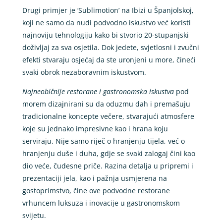
Drugi primjer je ‘Sublimotion’ na Ibizi u Španjolskoj,
koji ne samo da nudi podvodno iskustvo već koristi
najnoviju tehnologiju kako bi stvorio 20-stupanjski
doživljaj za sva osjetila. Dok jedete, svjetlosni i zvučni
efekti stvaraju osjećaj da ste uronjeni u more, čineći
svaki obrok nezaboravnim iskustvom.
Najneobičnije restorane i gastronomska iskustva
pod
morem dizajnirani su da oduzmu dah i premašuju
tradicionalne koncepte večere, stvarajući atmosfere
koje su jednako impresivne kao i hrana koju
serviraju. Nije samo riječ o hranjenju tijela, već o
hranjenju duše i duha, gdje se svaki zalogaj čini kao
dio veće, čudesne priče. Razina detalja u pripremi i
prezentaciji jela, kao i pažnja usmjerena na
gostoprimstvo, čine ove podvodne restorane
vrhuncem luksuza i inovacije u gastronomskom
svijetu.