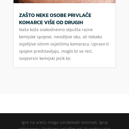
ZAŠTO NEKE OSOBE PRIVLAČE
KOMARCE VIŠE OD DRUGIH
Naša koža svakodnevno otpušta razne
kemijske spojeve, nevidljive oku, ali itekako
osjetljive sitnim osjetilima komaraca. Upravo ti
spojevi predstavljaju, moglo bi se reći,
svojevrsni kemijski jezik ko
Igre na sreću mogu uzrokovati ovisnost. Igraj
odgovorno. Osobama mlađim od 18 godina nije