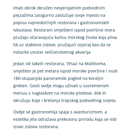
Imati obrok okružen nevjerojatnim podvodnim
pejzažima zasigurno zaslužuje svoje mjesto na
popisu najneobičnijih restorana i gastronomskih
iskustava. Restorani smješteni ispod površine mora
pružaju očaravajuću kulisu morskog života koja pliva
tik uz staklene zidove, pružajući osjećaj kao da se
nalazite unutar veličanstvenog akvarija.
Jedan od takvih restorana, ‘Ithaa’ na Maldivima,
smješten je pet metara ispod morske površine i nudi
180-stupanjski panoramski pogled na koraljni
greben. Gosti ovdje mogu uživati u suvremenom
menuu s naglaskom na morske plodove, dok ih
okružuju boje i kretanja tropskog podvodnog svijeta.
Ovdje se gastronomija spaja s avanturizmom, a
estetika jela odražava prekrasnu prirodu koja se vidi
izvan zidova restorana.