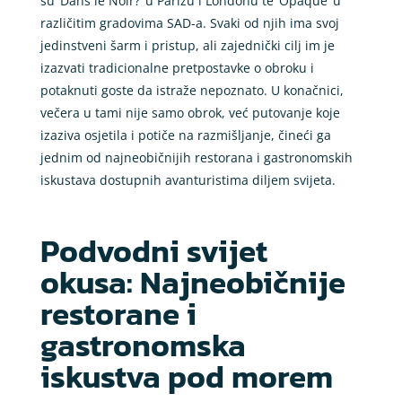
su ‘Dans le Noir?’ u Parizu i Londonu te ‘Opaque’ u
različitim gradovima SAD-a. Svaki od njih ima svoj
jedinstveni šarm i pristup, ali zajednički cilj im je
izazvati tradicionalne pretpostavke o obroku i
potaknuti goste da istraže nepoznato. U konačnici,
večera u tami nije samo obrok, već putovanje koje
izaziva osjetila i potiče na razmišljanje, čineći ga
jednim od najneobičnijih restorana i gastronomskih
iskustava dostupnih avanturistima diljem svijeta.
Podvodni svijet
okusa: Najneobičnije
restorane i
gastronomska
iskustva pod morem