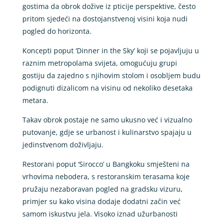
gostima da obrok dožive iz pticije perspektive, često
pritom sjedeći na dostojanstvenoj visini koja nudi
pogled do horizonta.
Koncepti poput ‘Dinner in the Sky’ koji se pojavljuju u
raznim metropolama svijeta, omogućuju grupi
gostiju da zajedno s njihovim stolom i osobljem budu
podignuti dizalicom na visinu od nekoliko desetaka
metara.
Takav obrok postaje ne samo ukusno već i vizualno
putovanje, gdje se urbanost i kulinarstvo spajaju u
jedinstvenom doživljaju.
Restorani poput ‘Sirocco’ u Bangkoku smješteni na
vrhovima nebodera, s restoranskim terasama koje
pružaju nezaboravan pogled na gradsku vizuru,
primjer su kako visina dodaje dodatni začin već
samom iskustvu jela. Visoko iznad užurbanosti