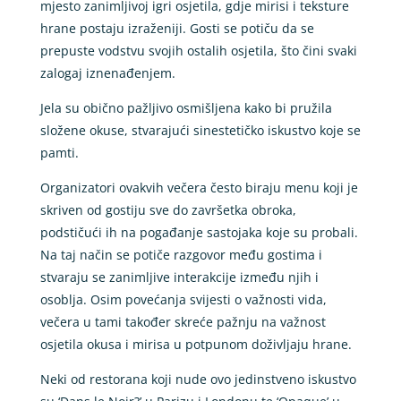
mjesto zanimljivoj igri osjetila, gdje mirisi i teksture
hrane postaju izraženiji. Gosti se potiču da se
prepuste vodstvu svojih ostalih osjetila, što čini svaki
zalogaj iznenađenjem.
Jela su obično pažljivo osmišljena kako bi pružila
složene okuse, stvarajući sinestetičko iskustvo koje se
pamti.
Organizatori ovakvih večera često biraju menu koji je
skriven od gostiju sve do završetka obroka,
podstičući ih na pogađanje sastojaka koje su probali.
Na taj način se potiče razgovor među gostima i
stvaraju se zanimljive interakcije između njih i
osoblja. Osim povećanja svijesti o važnosti vida,
večera u tami također skreće pažnju na važnost
osjetila okusa i mirisa u potpunom doživljaju hrane.
Neki od restorana koji nude ovo jedinstveno iskustvo