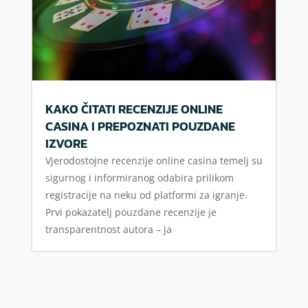
KAKO ČITATI RECENZIJE ONLINE
CASINA I PREPOZNATI POUZDANE
IZVORE
Vjerodostojne recenzije online casina temelj su
sigurnog i informiranog odabira prilikom
registracije na neku od platformi za igranje.
Prvi pokazatelj pouzdane recenzije je
transparentnost autora – ja