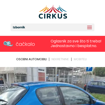
Izbornik