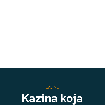
CASINO
Kazina koja