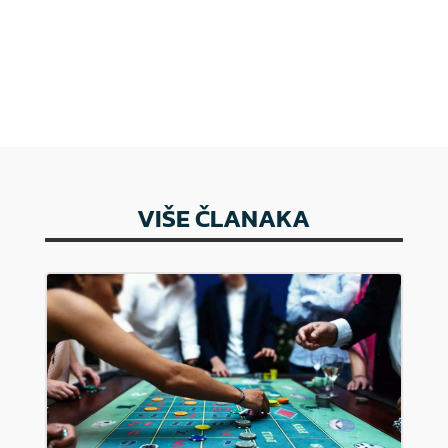
VIŠE ČLANAKA