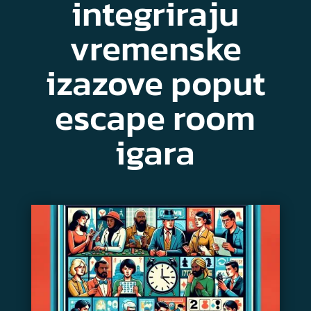
integriraju
vremenske
izazove poput
escape room
igara