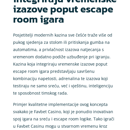
izazove poput escape
room igara
Posjetitelji modernih kazina sve češće traže više od
pukog sjedenja za stolom ili pritiskanja gumba na
automatima, a privlačnost izazova natjecanja s
vremenom dodatno podiže uzbuđenje pri igranju.
Kazina koja integriraju vremenske izazove poput
escape room igara predstavljaju savršenu
kombinaciju napetosti, adrenalina te izazova koji
testiraju ne samo sreću, već i vještinu, inteligenciju
te sposobnost timskog rada.
Primjer kvalitetne implementacije ovog koncepta
svakako je Favbet Casino, koji je ponudio inovativan
spoj igara na sreću i escape room logike. Tako igrači
u Favbet Casinu mogu u stvarnom vremenu kroz