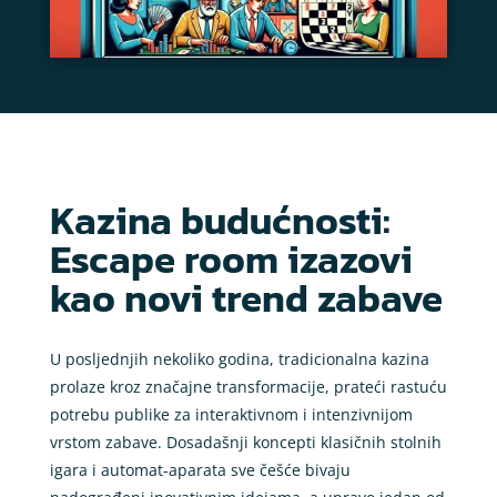
Kazina budućnosti:
Escape room izazovi
kao novi trend zabave
U posljednjih nekoliko godina, tradicionalna kazina
prolaze kroz značajne transformacije, prateći rastuću
potrebu publike za interaktivnom i intenzivnijom
vrstom zabave. Dosadašnji koncepti klasičnih stolnih
igara i automat-aparata sve češće bivaju