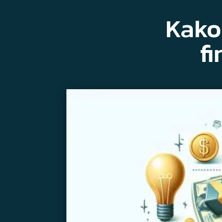
Kako
f