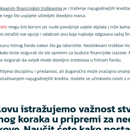
ekivanim financijskim troškovima
je i traženje najugodnejših kredita.
e nego što uspijete uštedjeti dovoljno novca.
diti
mogu biti korisni jer nude povoljnije uvjete otplate i niže ka
 istražiti sve opcije i odabrati onu koja najbolje odgovara vašoj fina
punu hitnog fonda nakon što ga iskoristite. Neočekivani troškovi mog
ako biste osigurali da ste spremni za buduće financijske izazove. 
te osigurali da uvijek imate dovoljno sredstava u hitnom fondu.
tijeva disciplinu i predanost, ali dugoročno može značajno smanjiti 
istraživanjem najugodnejših kredita, možete se učinkovito nositi s 
ovu istražujemo važnost st
nog koraka u pripremi za n
kove. Naučit ćete kako posta