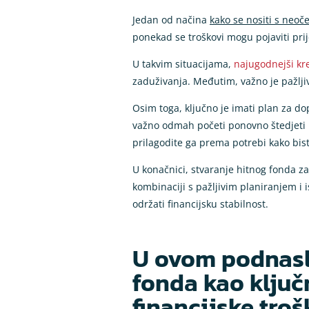
Jedan od načina
kako se nositi s neoč
ponekad se troškovi mogu pojaviti prij
U takvim situacijama,
najugodnejši kre
zaduživanja. Međutim, važno je pažljivo
Osim toga, ključno je imati plan za do
važno odmah početi ponovno štedjeti k
prilagodite ga prema potrebi kako bis
U konačnici, stvaranje hitnog fonda zah
kombinaciji s pažljivim planiranjem i 
održati financijsku stabilnost.
U ovom podnasl
fonda kao ključ
financijske troš