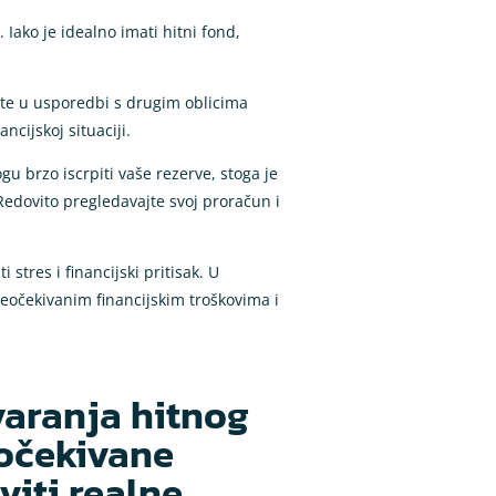
 Iako je idealno imati hitni fond,
mate u usporedbi s drugim oblicima
ncijskoj situaciji.
u brzo iscrpiti vaše rezerve, stoga je
Redovito pregledavajte svoj proračun i
stres i financijski pritisak. U
neočekivanim financijskim troškovima i
varanja hitnog
eočekivane
viti realne