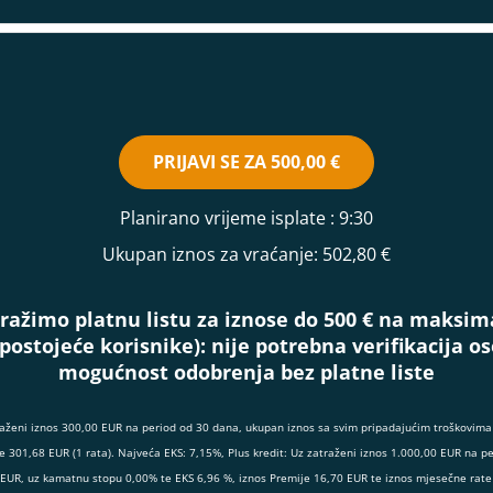
PRIJAVI SE ZA
500,00 €
Planirano vrijeme isplate
: 9:30
Ukupan iznos za vraćanje:
502,80 €
ražimo platnu listu za iznose do 500 € na maksim
(postojeće korisnike):
nije potrebna verifikacija 
mogućnost odobrenja bez platne liste
raženi iznos 300,00 EUR na period od 30 dana, ukupan iznos sa svim pripadajućim troškovima 
e 301,68 EUR (1 rata). Najveća EKS: 7,15%, Plus kredit: Uz zatraženi iznos 1.000,00 EUR na p
 EUR, uz kamatnu stopu 0,00% te EKS 6,96 %, iznos Premije 16,70 EUR te iznos mjesečne rate 