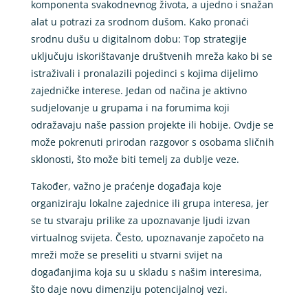
komponenta svakodnevnog života, a ujedno i snažan
alat u potrazi za srodnom dušom. Kako pronaći
srodnu dušu u digitalnom dobu: Top strategije
uključuju iskorištavanje društvenih mreža kako bi se
istraživali i pronalazili pojedinci s kojima dijelimo
zajedničke interese. Jedan od načina je aktivno
sudjelovanje u grupama i na forumima koji
odražavaju naše passion projekte ili hobije. Ovdje se
može pokrenuti prirodan razgovor s osobama sličnih
sklonosti, što može biti temelj za dublje veze.
Također, važno je praćenje događaja koje
organiziraju lokalne zajednice ili grupa interesa, jer
se tu stvaraju prilike za upoznavanje ljudi izvan
virtualnog svijeta. Često, upoznavanje započeto na
mreži može se preseliti u stvarni svijet na
događanjima koja su u skladu s našim interesima,
što daje novu dimenziju potencijalnoj vezi.