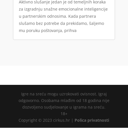
Aktivno slušanje jedan je od temeljnih koraka
za izgradnju snažne emocionalne inteligencije
u partnerskim odnosima. Kada partnera
slušamo bez potrebe da prekidamo, šaljemo
mu poruku poštovanja, prihva
Igre na sreću mogu uzrokovati ovisnost. Igraj
odgovorno. Osobama mlađim od 18 godina nije
dozvoljeno sudjelovanje u igrama na sreću.
18+
Copyright © 2023 cirkus.hr |
Polica privatnosti