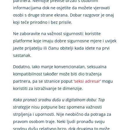
partnera. Nemojte previše brzati s osobnim
informacijama dok ne osjetite da možete vjerovati
osobi s druge strane ekrana. Dobar razgovor je onaj
koji teče prirodno i bez prisile.
Ne zaboravite na važnost sigurnosti; koristite
platforme koje imaju dobre sigurnosne mjere i uvijek
javite prijatelju ili članu obitelji kada idete na prvi
sastanak.
Dodatno, iako manje konvencionalan, seksualna
kompatibilnost također može biti dio traženja
partnera, pa se stranice poput ‘
seksi adresar
‘ mogu
koristiti za istraživanje te dimenzije.
Kako pronaći srodnu dušu u digitalnom dobu: Top
strategije
nisu potpune bez spomena važnosti
strpljenja i upornosti. Nije neobično da potraga za
pravom osobom traje. Neki ljudi pronađu svoju
srodnu dušu relativno brzo, dok drugima to može