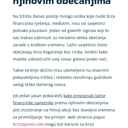
njihovim obećanjima
Na tržištu danas postoji mnogo osoba koje nude brza
financijska rješenja, međutim, nisu svi savjetnici
jednako pouzdani. Jedan od glavnih signala koji bi
vas trebao zabrinuti su nerealno velika obećanja
zarade u kratkom vremenu. Lažni savjetnici često
obećavaju brzo bogaćenje bez rizika, tvrdeći kako
možete udvostručiti svoj novac gotovo preko noći.
Takve tvrdnje obično nisu utemeljene na stvarnim
pokazateljima tržišta i redovito rezultiraju gubitkom
vašeg teško stečenog novca.
Još jedan jasan pokazatelj
kako prepoznati lažne
financijske savjetnike
prema njihovim obećanjima
jest inzistiranje na hitnoj akciji bez dovoljno vremena
za promišljanje. Na primjer, web stranice poput
brzizajmovi.com
mogu biti korisne za brzo