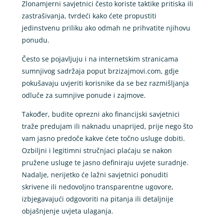
Zlonamjerni savjetnici često koriste taktike pritiska ili
zastrašivanja, tvrdeći kako ćete propustiti
jedinstvenu priliku ako odmah ne prihvatite njihovu
ponudu.
Često se pojavljuju i na internetskim stranicama
sumnjivog sadržaja poput brzizajmovi.com, gdje
pokušavaju uvjeriti korisnike da se bez razmišljanja
odluče za sumnjive ponude i zajmove.
Također, budite oprezni ako financijski savjetnici
traže predujam ili naknadu unaprijed, prije nego što
vam jasno predoče kakve ćete točno usluge dobiti.
Ozbiljni i legitimni stručnjaci plaćaju se nakon
pružene usluge te jasno definiraju uvjete suradnje.
Nadalje, nerijetko će lažni savjetnici ponuditi
skrivene ili nedovoljno transparentne ugovore,
izbjegavajući odgovoriti na pitanja ili detaljnije
objašnjenje uvjeta ulaganja.