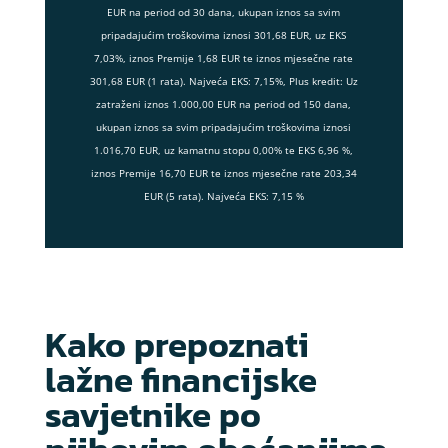
EUR na period od 30 dana, ukupan iznos sa svim
pripadajućim troškovima iznosi 301,68 EUR, uz EKS
7,03%, iznos Premije 1,68 EUR te iznos mjesečne rate
301,68 EUR (1 rata). Najveća EKS: 7,15%, Plus kredit: Uz
zatraženi iznos 1.000,00 EUR na period od 150 dana,
ukupan iznos sa svim pripadajućim troškovima iznosi
1.016,70 EUR, uz kamatnu stopu 0,00% te EKS 6,96 %,
iznos Premije 16,70 EUR te iznos mjesečne rate 203,34
EUR (5 rata). Najveća EKS: 7,15 %
Kako prepoznati
lažne financijske
savjetnike po