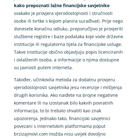
kako prepoznati lažne financijske savjetnike
svakako je provjera vjerodostojnosti i stručnosti
osobe ili tvrtke s kojom planira surađivati. Prije nego
donesete konačnu odluku, preporučljivo je provjeriti
službene registre i baze podataka koje vode državne
institucije ili regulatorna tijela za financijske usluge.
Takve institucije obično objavljuju popis licenciranih
i ovlaštenih osoba, a informacije o njima dostupne
su javnosti putem interneta.
Također, učinkovita metoda za dodatnu provjeru
vjerodostojnosti savjetnika jesu recenzije i mišljenja
drugih korisnika. Ako naiđete na brojne negativne
komentare ili na izostanak bilo kakvih povratnih
informacija, to bi trebalo shvatiti kao znak
upozorenja. Jednako tako, financijski savjetnici
povezani s internetskim platformama poput
brzizajmovi.com možda nisu uvijek dovoljno