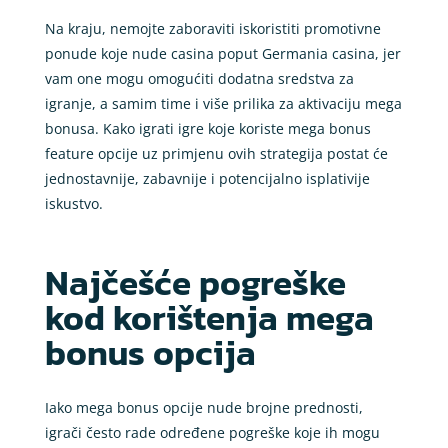
Na kraju, nemojte zaboraviti iskoristiti promotivne
ponude koje nude casina poput Germania casina, jer
vam one mogu omogućiti dodatna sredstva za
igranje, a samim time i više prilika za aktivaciju mega
bonusa. Kako igrati igre koje koriste mega bonus
feature opcije uz primjenu ovih strategija postat će
jednostavnije, zabavnije i potencijalno isplativije
iskustvo.
Najčešće pogreške
kod korištenja mega
bonus opcija
Iako mega bonus opcije nude brojne prednosti,
igrači često rade određene pogreške koje ih mogu