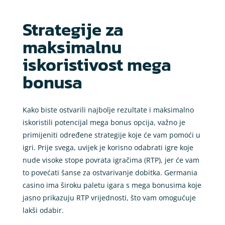
Strategije za
maksimalnu
iskoristivost mega
bonusa
Kako biste ostvarili najbolje rezultate i maksimalno
iskoristili potencijal mega bonus opcija, važno je
primijeniti određene strategije koje će vam pomoći u
igri. Prije svega, uvijek je korisno odabrati igre koje
nude visoke stope povrata igračima (RTP), jer će vam
to povećati šanse za ostvarivanje dobitka. Germania
casino ima široku paletu igara s mega bonusima koje
jasno prikazuju RTP vrijednosti, što vam omogućuje
lakši odabir.