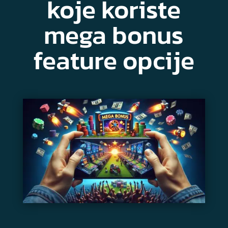
koje koriste
mega bonus
feature opcije