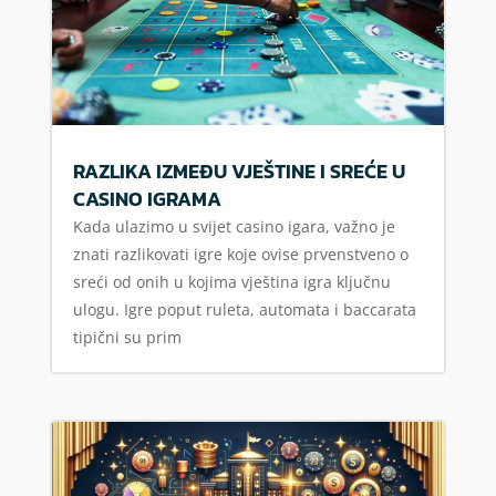
RAZLIKA IZMEĐU VJEŠTINE I SREĆE U
CASINO IGRAMA
Kada ulazimo u svijet casino igara, važno je
znati razlikovati igre koje ovise prvenstveno o
sreći od onih u kojima vještina igra ključnu
ulogu. Igre poput ruleta, automata i baccarata
tipični su prim