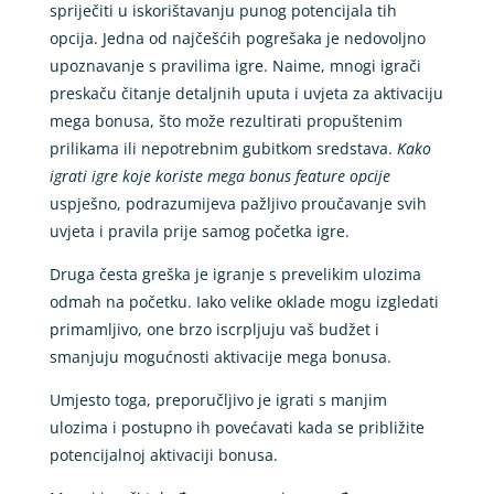
spriječiti u iskorištavanju punog potencijala tih
opcija. Jedna od najčešćih pogrešaka je nedovoljno
upoznavanje s pravilima igre. Naime, mnogi igrači
preskaču čitanje detaljnih uputa i uvjeta za aktivaciju
mega bonusa, što može rezultirati propuštenim
prilikama ili nepotrebnim gubitkom sredstava.
Kako
igrati igre koje koriste mega bonus feature opcije
uspješno, podrazumijeva pažljivo proučavanje svih
uvjeta i pravila prije samog početka igre.
Druga česta greška je igranje s prevelikim ulozima
odmah na početku. Iako velike oklade mogu izgledati
primamljivo, one brzo iscrpljuju vaš budžet i
smanjuju mogućnosti aktivacije mega bonusa.
Umjesto toga, preporučljivo je igrati s manjim
ulozima i postupno ih povećavati kada se približite
potencijalnoj aktivaciji bonusa.