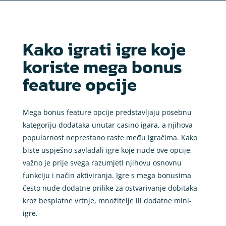
Kako igrati igre koje
koriste mega bonus
feature opcije
Mega bonus feature opcije predstavljaju posebnu
kategoriju dodataka unutar casino igara, a njihova
popularnost neprestano raste među igračima. Kako
biste uspješno savladali igre koje nude ove opcije,
važno je prije svega razumjeti njihovu osnovnu
funkciju i način aktiviranja. Igre s mega bonusima
često nude dodatne prilike za ostvarivanje dobitaka
kroz besplatne vrtnje, množitelje ili dodatne mini-
igre.