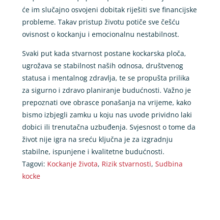
će im slučajno osvojeni dobitak riješiti sve financijske
probleme. Takav pristup životu potiče sve češću
ovisnost o kockanju i emocionalnu nestabilnost.
Svaki put kada stvarnost postane kockarska ploča,
ugrožava se stabilnost naših odnosa, društvenog
statusa i mentalnog zdravlja, te se propušta prilika
za sigurno i zdravo planiranje budućnosti. Važno je
prepoznati ove obrasce ponašanja na vrijeme, kako
bismo izbjegli zamku u koju nas uvode prividno laki
dobici ili trenutačna uzbuđenja. Svjesnost o tome da
život nije igra na sreću ključna je za izgradnju
stabilne, ispunjene i kvalitetne budućnosti.
Tagovi:
Kockanje života
,
Rizik stvarnosti
,
Sudbina
kocke