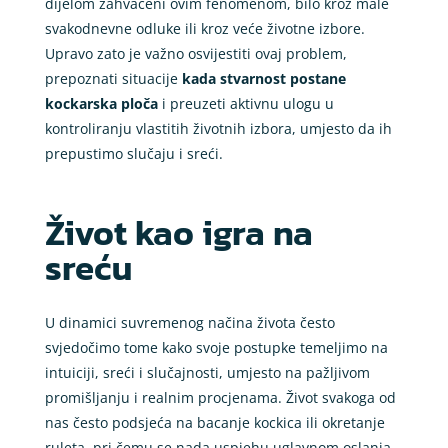
dijelom zahvaćeni ovim fenomenom, bilo kroz male
svakodnevne odluke ili kroz veće životne izbore.
Upravo zato je važno osvijestiti ovaj problem,
prepoznati situacije
kada stvarnost postane
kockarska ploča
i preuzeti aktivnu ulogu u
kontroliranju vlastitih životnih izbora, umjesto da ih
prepustimo slučaju i sreći.
Život kao igra na
sreću
U dinamici suvremenog načina života često
svjedočimo tome kako svoje postupke temeljimo na
intuiciji, sreći i slučajnosti, umjesto na pažljivom
promišljanju i realnim procjenama. Život svakoga od
nas često podsjeća na bacanje kockica ili okretanje
ruleta, pri čemu se nada uspjehu uglavnom oslanja