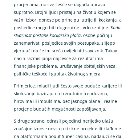
procjenama, no sve češće se događa upravo
suprotno. Brojni ljudi pristaju na život u kojem se
važni izbori donose po principu lutrije ili kockanja, a
posljedice mogu biti dugoročne i vrlo ozbiljne.
Kada
stvarnost postane kockarska ploča
, osobe počinju
zanemarivati posljedice svojih postupaka, slijepo
vjerujući da će im sreća uvijek biti saveznik. Takav
način razmišljanja najčešće za rezultat ima
financijske probleme, urušavanje obiteljskih veza,
psihičke teškoće i gubitak životnog smjera.
Primjerice, mladi ljudi često svoje buduće karijere ili
školovanje baziraju na trenutnim trendovima,
hirovima ili impulsima, bez jasnoga plana i realne
procjene budućih mogućnosti zapošljavanja.
S druge strane, odrasli pojedinci nerijetko ulažu
značajne iznose novca u rizične projekte ili klađenje
na platformama poput Super casina, nadajući se da