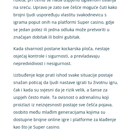
na sreću. Upravo je zato sve češće moguće čuti kako
brojni ljudi uspoređuju vlastitu svakodnevicu s
igrama poput onih na platformi Super casino, gdje
se jedan potez ili jedna odluka može pretvoriti u
značajan dobitak ili bolni gubitak.
Kada stvarnost postane kockarska ploča, nestaje
osjećaj kontrole i sigurnosti, a prevladavaju
nepredvidivost i nesigurnost.
Uzbuđenje koje prati ishod svake situacije postaje
snažan poticaj da ljudi nastave igrati tu životnu igru,
čak i kada su svjesni da je rizik velik, a šanse za
uspjeh često male. Ta ovisnost o adrenalinu koji
proizlazi iz neizvjesnosti postaje sve češća pojava,
osobito među mlađim generacijama kojima su
dostupne brojne online igre i platforme za klađenje
kao što je Super casino.