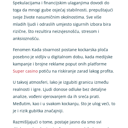
špekulacijama i financijskim ulaganjima dovodi do
toga da mnogi gube osjećaj stabilnosti, prepuštajući
svoje živote nasumičnim okolnostima. Sve više
mladih ljudi i odraslih umjesto sigurnih izbora bira
rizične, što rezultira neizvjesnošću, stresom i
anksioznošću.
Fenomen Kada stvarnost postane kockarska ploča
posebno je vidljiv u digitalnom dobu, kada medijske
kampanje i brojne reklame poput onih platforme
Super casino
potiču na riskiranje zarad lakog profita.
U takvoj atmosferi, lako je izgubiti granicu između
realnosti i igre. Ljudi donose odluke bez detaljne
analize, vođeni vjerovanjem da ih sreća prati.
Međutim, kao i u svakom kockanju, što je ulog veći, to
je i rizik gubitka značajniji.
Razmišljajući o tome, postaje jasno da smo svi