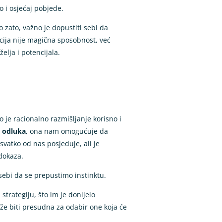
o i osjećaj pobjede.
 zato, važno je dopustiti sebi da
cija nije magična sposobnost, već
elja i potencijala.
je racionalno razmišljanje korisno i
h odluka
, ona nam omogućuje da
vatko od nas posjeduje, ali je
 dokaza.
 sebi da se prepustimo instinktu.
strategiju, što im je donijelo
ože biti presudna za odabir one koja će