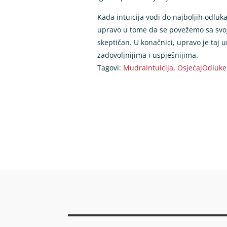
Kada intuicija vodi do najboljih odlu
upravo u tome da se povežemo sa svojim
skeptičan. U konačnici, upravo je taj 
zadovoljnijima i uspješnijima.
Tagovi:
MudraIntuicija
,
OsjećajOdluke