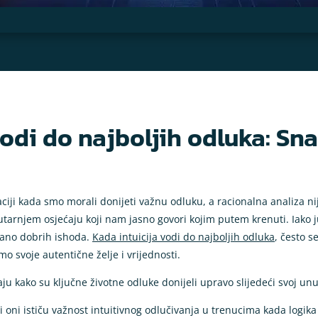
vodi do najboljih odluka: Sn
iji kada smo morali donijeti važnu odluku, a racionalna analiza ni
utarnjem osjećaju koji nam jasno govori kojim putem krenuti. Iako ju
vano dobrih ishoda.
Kada intuicija vodi do najboljih odluka
, često s
imo svoje autentične želje i vrijednosti.
ju kako su ključne životne odluke donijeli upravo slijedeći svoj unu
svi oni ističu važnost intuitivnog odlučivanja u trenucima kada logika