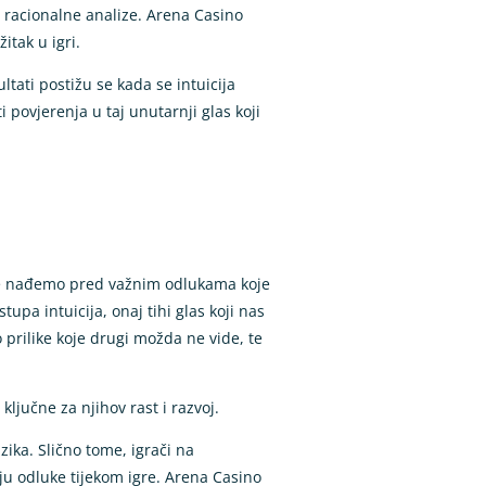
ivo racionalne analize. Arena Casino
itak u igri.
tati postižu se kada se intuicija
 povjerenja u taj unutarnji glas koji
 se nađemo pred važnim odlukama koje
pa intuicija, onaj tihi glas koji nas
rilike koje drugi možda ne vide, te
ljučne za njihov rast i razvoj.
izika. Slično tome, igrači na
ju odluke tijekom igre. Arena Casino