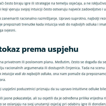
ači često biraju igre ili strategije na temelju osjećaja, a ne isključ
oji vjeruju svojoj intuiciji često ostvaruju najveće zadovoljstvo i už
zanemariti racionalno razmišljanje. Upravo suprotno, najbolji rezul
 prepoznati trenutke kada intuicija vodi do najboljih odluka i imati
ga svjesni.
utokaz prema uspjehu
ilo na privatnom ili poslovnom planu. Međutim, često se događa da
ju racionalnih argumenata ili dostupnih činjenica. Tada na scenu stu
 intuicija vodi do najboljih odluka
, ona nam pomaže da prepoznamo p
ora.
 uspješni poduzetnici priznaju da su upravo intuitivne odluke bile k
li jasne pokazatelje, ali su osjetili da je određena prilika vrijedna r
se oslanjaju na svoj unutarnji osjećaj pri odabiru igre ili donošen