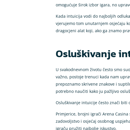
omogućuje širok izbor igara, no upravo 
Kada intuicija vodi do najboljih odluk
vjerujemo tom unutarnjem osjećaju koj
dragocjeni alat koji, ako ga znamo pra
Osluškivanje int
U svakodnevnom životu često smo suoče
važno, postoje trenuci kada nam uprav
prepoznamo skrivene znakove i suptiln
potrebno naučiti kako ju pažljivo osluš
Osluškivanje intuicije često znači bit
Primjerice, brojni igrači Arena Casina 
zadovoljstvo i osjećaj osobnog uspjeha
igraču pružiti najbolje iskustvo.