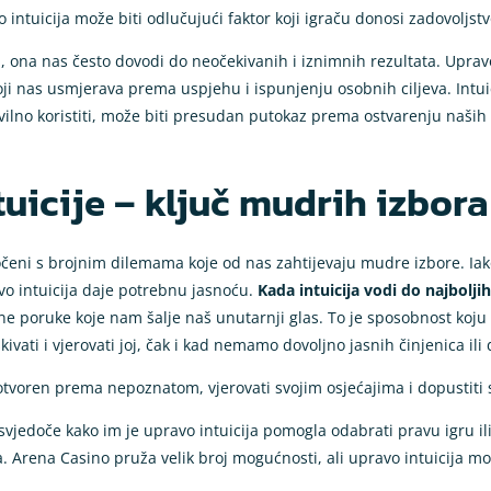
intuicija može biti odlučujući faktor koji igraču donosi zadovoljstv
a, ona nas često dovodi do neočekivanih i iznimnih rezultata. Upravo
i nas usmjerava prema uspjehu i ispunjenju osobnih ciljeva. Intui
vilno koristiti, može biti presudan putokaz prema ostvarenju naših ž
uicije – ključ mudrih izbora
ni s brojnim dilemama koje od nas zahtijevaju mudre izbore. Iako 
o intuicija daje potrebnu jasnoću.
Kada intuicija vodi do najbolji
e poruke koje nam šalje naš unutarnji glas. To je sposobnost koju s
kivati i vjerovati joj, čak i kad nemamo dovoljno jasnih činjenica ili
i otvoren prema nepoznatom, vjerovati svojim osjećajima i dopustiti
svjedoče kako im je upravo intuicija pomogla odabrati pravu igru ili 
. Arena Casino pruža velik broj mogućnosti, ali upravo intuicija m