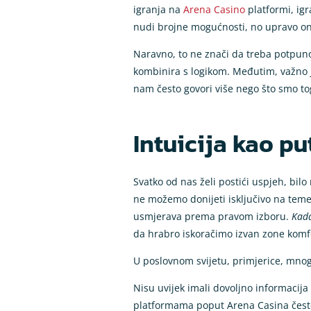
igranja na
Arena Casino
platformi, igr
nudi brojne mogućnosti, no upravo oni k
Naravno, to ne znači da treba potpuno 
kombinira s logikom. Međutim, važno je
nam često govori više nego što smo to
Intuicija kao p
Svatko od nas želi postići uspjeh, b
ne možemo donijeti isključivo na temel
usmjerava prema pravom izboru.
Kada
da hrabro iskoračimo izvan zone komf
U poslovnom svijetu, primjerice, mnogi
Nisu uvijek imali dovoljno informacija i
platformama poput Arena Casina često 