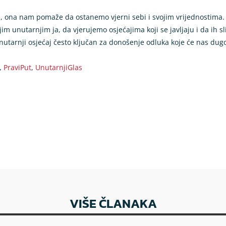
ka, ona nam pomaže da ostanemo vjerni sebi i svojim vrijednostima. 
 unutarnjim ja, da vjerujemo osjećajima koji se javljaju i da ih sl
unutarnji osjećaj često ključan za donošenje odluka koje će nas dugo
,
PraviPut
,
UnutarnjiGlas
VIŠE ČLANAKA