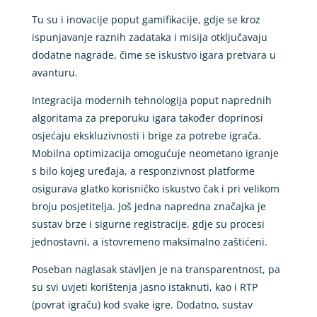
Tu su i inovacije poput gamifikacije, gdje se kroz
ispunjavanje raznih zadataka i misija otključavaju
dodatne nagrade, čime se iskustvo igara pretvara u
avanturu.
Integracija modernih tehnologija poput naprednih
algoritama za preporuku igara također doprinosi
osjećaju ekskluzivnosti i brige za potrebe igrača.
Mobilna optimizacija omogućuje neometano igranje
s bilo kojeg uređaja, a responzivnost platforme
osigurava glatko korisničko iskustvo čak i pri velikom
broju posjetitelja. Još jedna napredna značajka je
sustav brze i sigurne registracije, gdje su procesi
jednostavni, a istovremeno maksimalno zaštićeni.
Poseban naglasak stavljen je na transparentnost, pa
su svi uvjeti korištenja jasno istaknuti, kao i RTP
(povrat igraču) kod svake igre. Dodatno, sustav