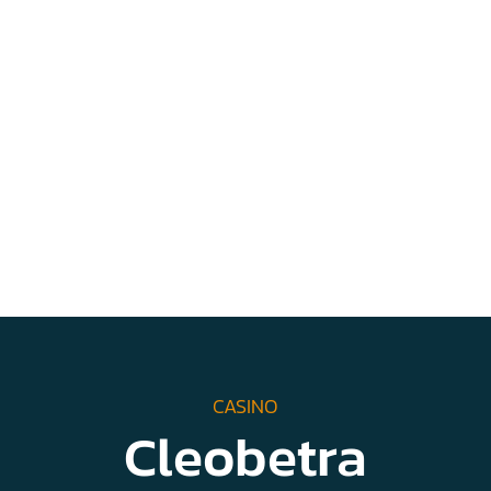
CASINO
Cleobetra