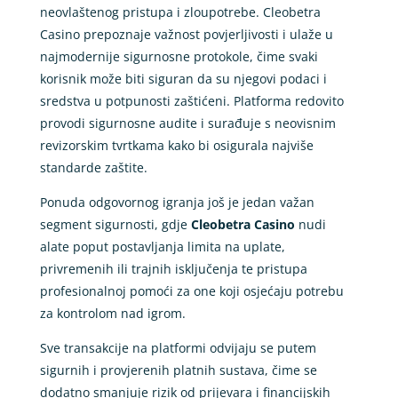
neovlaštenog pristupa i zloupotrebe. Cleobetra
Casino prepoznaje važnost povjerljivosti i ulaže u
najmodernije sigurnosne protokole, čime svaki
korisnik može biti siguran da su njegovi podaci i
sredstva u potpunosti zaštićeni. Platforma redovito
provodi sigurnosne audite i surađuje s neovisnim
revizorskim tvrtkama kako bi osigurala najviše
standarde zaštite.
Ponuda odgovornog igranja još je jedan važan
segment sigurnosti, gdje
Cleobetra Casino
nudi
alate poput postavljanja limita na uplate,
privremenih ili trajnih isključenja te pristupa
profesionalnoj pomoći za one koji osjećaju potrebu
za kontrolom nad igrom.
Sve transakcije na platformi odvijaju se putem
sigurnih i provjerenih platnih sustava, čime se
dodatno smanjuje rizik od prijevara i financijskih