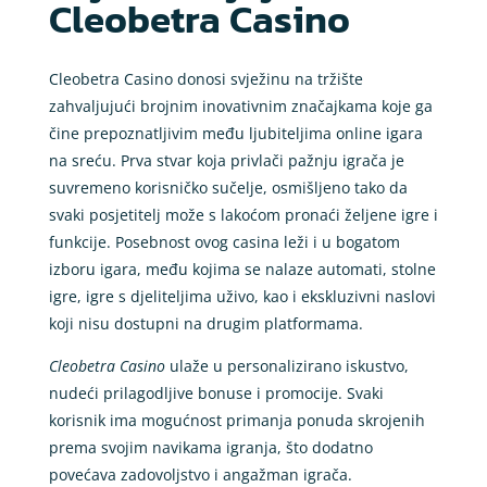
Cleobetra Casino
Cleobetra Casino donosi svježinu na tržište
zahvaljujući brojnim inovativnim značajkama koje ga
čine prepoznatljivim među ljubiteljima online igara
na sreću. Prva stvar koja privlači pažnju igrača je
suvremeno korisničko sučelje, osmišljeno tako da
svaki posjetitelj može s lakoćom pronaći željene igre i
funkcije. Posebnost ovog casina leži i u bogatom
izboru igara, među kojima se nalaze automati, stolne
igre, igre s djeliteljima uživo, kao i ekskluzivni naslovi
koji nisu dostupni na drugim platformama.
Cleobetra Casino
ulaže u personalizirano iskustvo,
nudeći prilagodljive bonuse i promocije. Svaki
korisnik ima mogućnost primanja ponuda skrojenih
prema svojim navikama igranja, što dodatno
povećava zadovoljstvo i angažman igrača.