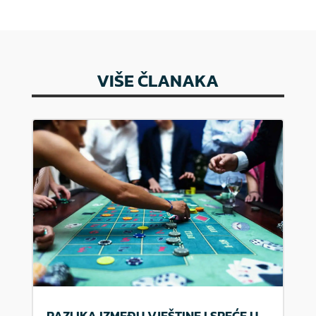
VIŠE ČLANAKA
RAZLIKA IZMEĐU VJEŠTINE I SREĆE U