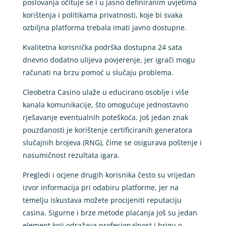
poslovanja očituje se i u jasno definiranim uvjetima
korištenja i politikama privatnosti, koje bi svaka
ozbiljna platforma trebala imati javno dostupne.
Kvalitetna korisnička podrška dostupna 24 sata
dnevno dodatno ulijeva povjerenje, jer igrači mogu
računati na brzu pomoć u slučaju problema.
Cleobetra Casino ulaže u educirano osoblje i više
kanala komunikacije, što omogućuje jednostavno
rješavanje eventualnih poteškoća. Još jedan znak
pouzdanosti je korištenje certificiranih generatora
slučajnih brojeva (RNG), čime se osigurava poštenje i
nasumičnost rezultata igara.
Pregledi i ocjene drugih korisnika često su vrijedan
izvor informacija pri odabiru platforme, jer na
temelju iskustava možete procijeniti reputaciju
casina. Sigurne i brze metode plaćanja još su jedan
element koji odražava profesionalnost i brigu o