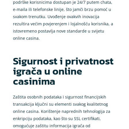
podrške korisnicima dostupan je 24/7 putem chata,
e-maila ili telefonske linije, što jamči brzu pomoć u
svakom trenutku. Uvođenje ovakvih inovacija
rezultira većim povjerenjem i lojalnošću korisnika, a
istovremeno postavlja nove standarde u svijetu
online casina.
Sigurnost i privatnost
igrača u online
casinima
Zaštita osobnih podataka i sigurnost financijskih
transakcija ključni su elementi svakog kvalitetnog
online casina. Korištenje naprednih tehnologija za
enkripciju podataka, kao što su SSL certifikati,
omogućuje zaštitu informacija igrača od