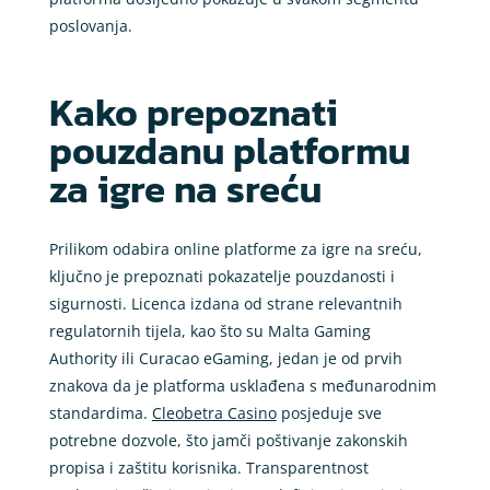
poslovanja.
Kako prepoznati
pouzdanu platformu
za igre na sreću
Prilikom odabira online platforme za igre na sreću,
ključno je prepoznati pokazatelje pouzdanosti i
sigurnosti. Licenca izdana od strane relevantnih
regulatornih tijela, kao što su Malta Gaming
Authority ili Curacao eGaming, jedan je od prvih
znakova da je platforma usklađena s međunarodnim
standardima.
Cleobetra Casino
posjeduje sve
potrebne dozvole, što jamči poštivanje zakonskih
propisa i zaštitu korisnika. Transparentnost